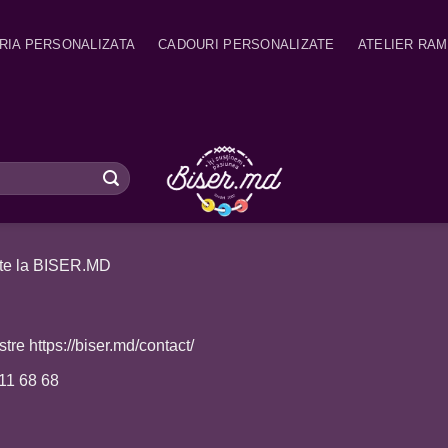
RIA PERSONALIZATA
CADOURI PERSONALIZATE
ATELIER RA
tate la BISER.MD
tre https://biser.md/contact/
 11 68 68