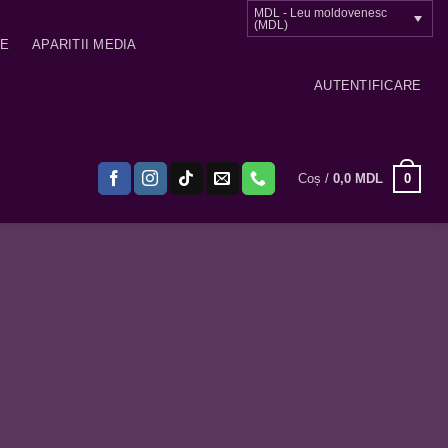
MDL - Leu moldovenesc
(MDL)
ME
APARITII MEDIA
AUTENTIFICARE
0
Coș /
0,0
MDL