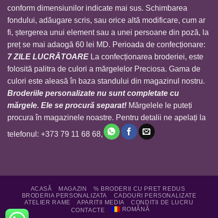
conform dimensiunilor indicate mai sus. Schimbarea
fondului, adăugare scris, sau orice altă modificare, cum ar
fi, ștergerea unui element sau a unei persoane din poză, la
preț se mai adaogă 60 lei MD. Perioada de confecționare:
7 ZILE LUCRĂTOARE
La confecționarea broderiei, este
folosită palitra de culori a mărgelelor Preciosa. Gama de
culori este aleasă în baza standului din magazinul nostru.
Broderiile personalizate nu sunt completate cu
mărgele. Ele se procură separat!
Mărgelele le puteți
procura în magazinele noastre. Pentru detalii ne apelați la
telefonul: +373 79 11 68 68,
ACASĂ
MAGAZIN
% BRODERII CU PRET REDUS
BRODERIA PERSONALIZATA
CADOURI PERSONALIZATE
ATELIER RAME
APARITII MEDIA
CONDITII DE LUCRU
ROMÂNĂ
CONTACTE