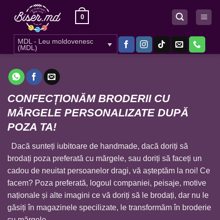
Skip
0
to
content
MDL - Leu moldovenesc
(MDL)
CONFECȚIONĂM BRODERII CU
MĂRGELE PERSONALIZATE DUPĂ
POZA TA!
Dacă sunteți iubitoare de handmade, dacă doriți să
brodați poza preferată cu mărgele, sau doriți să faceți un
cadou de neuitat persoanelor dragi, vă așteptăm la noi! Ce
facem? Poza preferată, logoul companiei, peisaje, motive
naționale și alte imagini ce vă doriți să le brodați, dar nu le
găsiți în magazinele specilizate, le transformăm în broderie
cu mărgele.