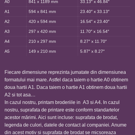
A0
841 x 1189 mm
33.13″ x 46.84″
A1
594 x 841 mm
23.40″ x 33.13″
A2
420 x 594 mm
16.54″ x 23.40″
A3
297 x 420 mm
11.70″ x 16.54″
A4
210 x 297 mm
8.27″ x 11.70″
A5
149 x 210 mm
5.87″ x 8.27″
Fiecare dimensiune reprezinta jumatate din dimensiunea
formatului mai mare. Astfel daca taiem o hartie A0 obtinem
doua hartii A1. Daca taiem o hartie A1 obtinem doua hartii
A2 si tot asa…
In cazul nostru, printam broderiile in A3 si A4. In cazul
nostru, suprafata de printare este conform standartelor
acestor mărimi. Aici sunt incluse: suprafata de brodat,
legenda de culori, datele de contact al companiei. Anume
din acest motiv si suprafata de brodat se micsoreaza