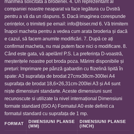
mărimea solicitată a broderiei. 4. Un reprezentant al
companiei noastre neaparat va face legătura cu Dvstră
pentru a vă da un răspuns. 5. Dacă imaginea corespunde
cerințelor, o trimiteți pe email:
info@biser.md
6. Vă trimitem
înapoi macheta pentru a vedea cum arata broderia și dacă
e cazul, să facem anumite modificări. 7. După ce ați
confirmat macheta, nu mai putem face nici o modificare. 8.
Când este gata, vă apelăm! P.S. La preferința D-voastră,
meșterițele noastre pot broda poza. Mărimi disponibile și
prețuri: Imprimare pe pânză gabardin cu flizelină lipită în
spate: A3 suprafața de brodat 27cmx38cm-300lei A4
suprafața de brodat 18,6×26,31cm-200lei A3 și A4 sunt
niște dimensiuni standarte. Aceste dimensiuni sunt
recunoscute si utilizate la nivel internațional Dimensiuni
formate standard (ISO A) Formatul A0 este definit ca
formatul standard cu suprafața de 1 mp.
DIMENSIUNI PLANSE
DIMENSIUNI PLANSE
FORMAT
(MM)
(INCH)