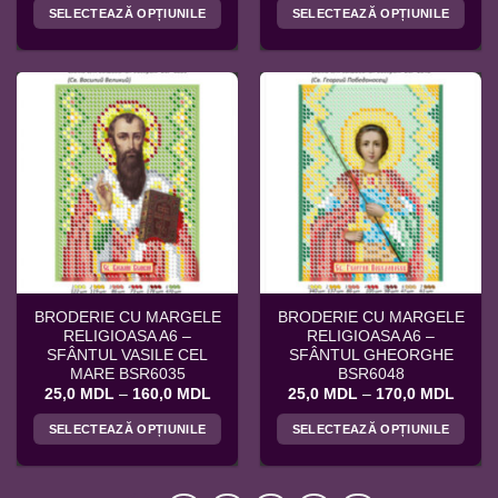
prețuri:
prețuri
SELECTEAZĂ OPȚIUNILE
SELECTEAZĂ OPȚIUNILE
25,0 MDL
25,0 
până
până
Acest
Acest
la
la
produs
produs
130,0 MDL
180,0
are
are
mai
mai
multe
multe
variații.
variații.
Opțiunile
Opțiunile
pot
pot
fi
fi
alese
alese
în
în
pagina
pagina
BRODERIE CU MARGELE
BRODERIE CU MARGELE
produsului.
produsului.
RELIGIOASA A6 –
RELIGIOASA A6 –
SFÂNTUL VASILE CEL
SFÂNTUL GHEORGHE
MARE BSR6035
BSR6048
Interval
Interv
25,0
MDL
–
160,0
MDL
25,0
MDL
–
170,0
MDL
de
de
prețuri:
prețuri
SELECTEAZĂ OPȚIUNILE
SELECTEAZĂ OPȚIUNILE
25,0 MDL
25,0 
până
până
Acest
Acest
la
la
produs
produs
160,0 MDL
170,0