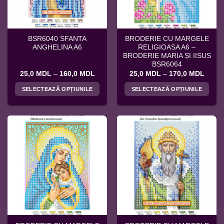
alese
alese
în
în
pagina
pagina
BSR6040 SFANTA
BRODERIE CU MARGELE
produsului.
produsului.
ANGHELINA A6
RELIGIOASA A6 –
BRODERIE MARIA ȘI IISUS
BSR6064
Interval
Interv
25,0
MDL
–
160,0
MDL
25,0
MDL
–
170,0
MDL
de
de
prețuri:
prețuri
SELECTEAZĂ OPȚIUNILE
SELECTEAZĂ OPȚIUNILE
25,0 MDL
25,0 
până
până
Acest
Acest
la
la
produs
produs
160,0 MDL
170,0
are
are
mai
mai
multe
multe
variații.
variații.
Opțiunile
Opțiunile
pot
pot
fi
fi
alese
alese
în
în
pagina
pagina