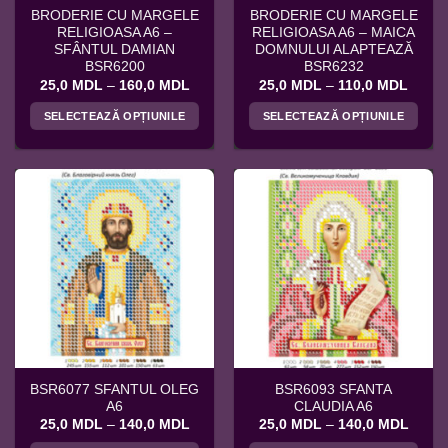
BRODERIE CU MARGELE
BRODERIE CU MARGELE
RELIGIOASA A6 –
RELIGIOASA A6 – MAICA
SFÂNTUL DAMIAN
DOMNULUI ALAPTEAZĂ
BSR6200
BSR6232
Interval
Interv
25,0
MDL
–
160,0
MDL
25,0
MDL
–
110,0
MDL
de
de
prețuri:
prețuri
SELECTEAZĂ OPȚIUNILE
SELECTEAZĂ OPȚIUNILE
25,0 MDL
25,0 
până
până
Acest
Acest
la
la
produs
produs
160,0 MDL
110,0
are
are
mai
mai
multe
multe
variații.
variații.
Opțiunile
Opțiunile
pot
pot
fi
fi
alese
alese
în
în
pagina
pagina
BSR6077 SFANTUL OLEG
BSR6093 SFANTA
produsului.
produsului.
A6
CLAUDIA A6
Interval
Interv
25,0
MDL
–
140,0
MDL
25,0
MDL
–
140,0
MDL
de
de