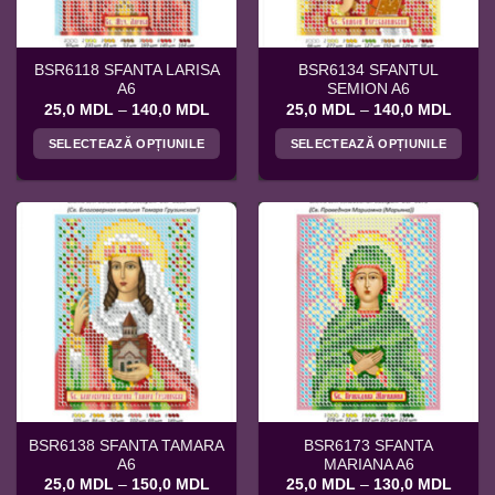
alese
alese
în
în
pagina
pagina
BSR6118 SFANTA LARISA
BSR6134 SFANTUL
produsului.
produsului.
A6
SEMION A6
Interval
Interv
25,0
MDL
–
140,0
MDL
25,0
MDL
–
140,0
MDL
de
de
prețuri:
prețuri
SELECTEAZĂ OPȚIUNILE
SELECTEAZĂ OPȚIUNILE
25,0 MDL
25,0 
până
până
Acest
Acest
la
la
produs
produs
140,0 MDL
140,0
are
are
mai
mai
multe
multe
variații.
variații.
Opțiunile
Opțiunile
pot
pot
fi
fi
alese
alese
în
în
pagina
pagina
BSR6138 SFANTA TAMARA
BSR6173 SFANTA
produsului.
produsului.
A6
MARIANA A6
Interval
Interv
25,0
MDL
–
150,0
MDL
25,0
MDL
–
130,0
MDL