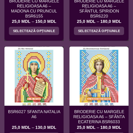
BRODERIE CU MARGELE
BRODERIE CU MARGELE
produsului.
produsului.
RELIGIOASA A6 –
RELIGIOASA A6 –
MADONA CU PRUNCUL
SFÂNTUL SPIRIDON
BSR6155
BSR6220
Interval
Interv
25,0
MDL
–
150,0
MDL
25,0
MDL
–
180,0
MDL
de
de
prețuri:
prețuri
SELECTEAZĂ OPȚIUNILE
SELECTEAZĂ OPȚIUNILE
25,0 MDL
25,0 
până
până
Acest
Acest
la
la
produs
produs
150,0 MDL
180,0
are
are
mai
mai
multe
multe
variații.
variații.
Opțiunile
Opțiunile
pot
pot
fi
fi
alese
alese
în
în
pagina
pagina
BSR6027 SFANTA NATALIA
BRODERIE CU MARGELE
produsului.
produsului.
A6
RELIGIOASA A6 – SFÂNTA
ECATERINA BSR6033
Interval
Interv
25,0
MDL
–
130,0
MDL
25,0
MDL
–
180,0
MDL
de
de