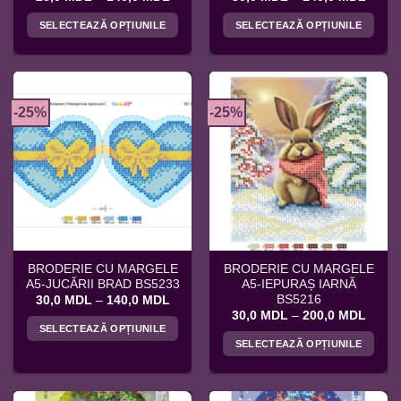
de
de
prețuri:
prețuri
SELECTEAZĂ OPȚIUNILE
SELECTEAZĂ OPȚIUNILE
25,0 MDL
30,0 
până
până
Acest
Acest
la
la
produs
produs
140,0 MDL
140,0
are
are
mai
mai
-25%
-25%
multe
multe
variații.
variații.
Opțiunile
Opțiunile
pot
pot
fi
fi
alese
alese
în
în
pagina
pagina
BRODERIE CU MARGELE
BRODERIE CU MARGELE
produsului.
produsului.
A5-JUCĂRII BRAD BS5233
A5-IEPURAȘ IARNĂ
BS5216
Interval
30,0
MDL
–
140,0
MDL
de
Interv
30,0
MDL
–
200,0
MDL
prețuri:
de
SELECTEAZĂ OPȚIUNILE
30,0 MDL
prețuri
SELECTEAZĂ OPȚIUNILE
până
Acest
30,0 
la
până
Acest
produs
140,0 MDL
la
produs
200,0
are