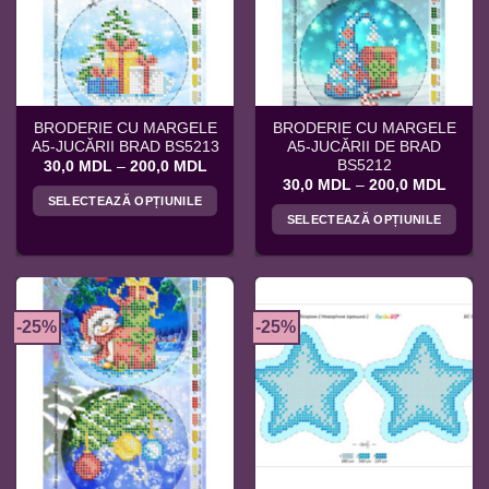
pot
fi
fi
alese
alese
în
în
pagina
pagina
produsului.
BRODERIE CU MARGELE
BRODERIE CU MARGELE
produsului.
A5-JUCĂRII BRAD BS5213
A5-JUCĂRII DE BRAD
BS5212
Interval
30,0
MDL
–
200,0
MDL
de
Interv
30,0
MDL
–
200,0
MDL
prețuri:
de
SELECTEAZĂ OPȚIUNILE
30,0 MDL
prețuri
SELECTEAZĂ OPȚIUNILE
până
Acest
30,0 
la
până
Acest
produs
200,0 MDL
la
produs
200,0
are
are
mai
mai
multe
-25%
-25%
multe
variații.
variații.
Opțiunile
Opțiunile
pot
pot
fi
fi
alese
alese
în
în
pagina