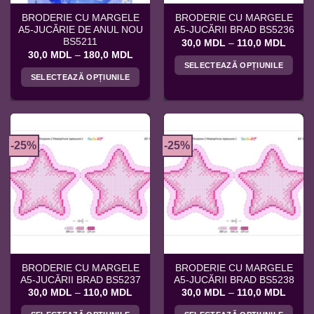
pagina
produsului.
BRODERIE CU MARGELE
BRODERIE CU MARGELE
produsului.
A5-JUCĂRIE DE ANUL NOU
A5-JUCĂRII BRAD BS5236
BS5211
Interv
30,0
MDL
–
110,0
MDL
de
Interval
30,0
MDL
–
180,0
MDL
prețuri
de
SELECTEAZĂ OPȚIUNILE
30,0 
prețuri:
SELECTEAZĂ OPȚIUNILE
până
Acest
30,0 MDL
la
până
Acest
produs
110,0
la
produs
180,0 MDL
are
are
mai
mai
multe
-25%
-25%
multe
variații.
variații.
Opțiunile
Opțiunile
pot
pot
fi
fi
alese
alese
în
în
pagina
pagina
produsului.
BRODERIE CU MARGELE
BRODERIE CU MARGELE
produsului.
A5-JUCĂRII BRAD BS5237
A5-JUCĂRII BRAD BS5238
Interval
Interv
30,0
MDL
–
110,0
MDL
30,0
MDL
–
110,0
MDL
de
de
prețuri:
prețuri