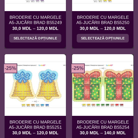
în
în
pagina
pagina
BRODERIE CU MARGELE
BRODERIE CU MARGELE
produsului.
produsului.
A5-JUCĂRII BRAD BS5249
A5-JUCĂRII BRAD BS5250
Interval
Interv
30,0
MDL
–
120,0
MDL
30,0
MDL
–
120,0
MDL
de
de
prețuri:
prețuri
SELECTEAZĂ OPȚIUNILE
SELECTEAZĂ OPȚIUNILE
30,0 MDL
30,0 
până
până
Acest
Acest
la
la
produs
produs
120,0 MDL
120,0
are
are
mai
mai
-25%
-25%
multe
multe
variații.
variații.
Opțiunile
Opțiunile
pot
pot
fi
fi
alese
alese
în
în
pagina
pagina
BRODERIE CU MARGELE
BRODERIE CU MARGELE
produsului.
produsului.
A5-JUCĂRII BRAD BS5251
A5-JUCĂRII BRAD BS5254
Interval
Interv
30,0
MDL
–
120,0
MDL
30,0
MDL
–
140,0
MDL
de
de