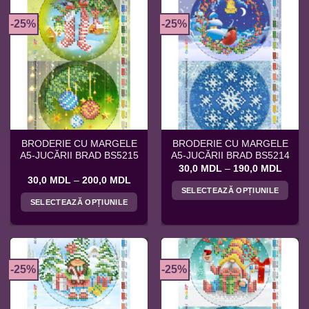
are
mai
mai
multe
-25%
-25%
multe
variații.
variații.
Opțiunile
Opțiunile
pot
pot
fi
fi
alese
alese
în
în
pagina
pagina
produsului.
BRODERIE CU MARGELE
BRODERIE CU MARGELE
produsului.
A5-JUCĂRII BRAD BS5215
A5-JUCĂRII BRAD BS5214
Interv
30,0
MDL
–
190,0
MDL
de
Interval
30,0
MDL
–
200,0
MDL
prețuri
de
SELECTEAZĂ OPȚIUNILE
30,0 
prețuri:
SELECTEAZĂ OPȚIUNILE
până
Acest
30,0 MDL
la
până
Acest
produs
190,0
la
produs
200,0 MDL
are
are
mai
mai
multe
-25%
-25%
multe
variații.
variații.
Opțiunile
Opțiunile
pot