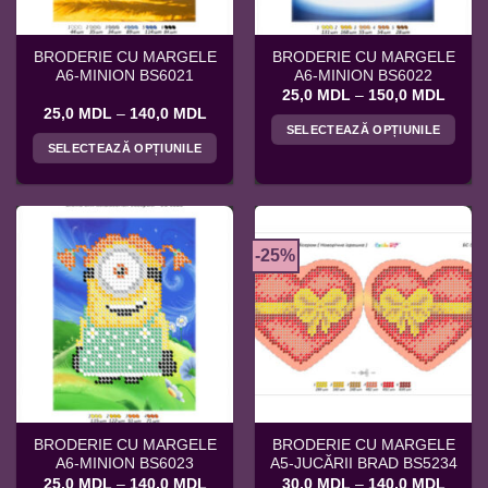
în
pagina
produsului.
BRODERIE CU MARGELE
BRODERIE CU MARGELE
A6-MINION BS6021
A6-MINION BS6022
Interv
25,0
MDL
–
150,0
MDL
de
Interval
25,0
MDL
–
140,0
MDL
prețuri
de
SELECTEAZĂ OPȚIUNILE
25,0 
prețuri:
SELECTEAZĂ OPȚIUNILE
până
Acest
25,0 MDL
la
până
Acest
produs
150,0
la
produs
140,0 MDL
are
are
mai
mai
multe
-25%
multe
variații.
variații.
Opțiunile
Opțiunile
pot
pot
fi
fi
alese
alese
în
în
pagina
pagina
produsului.
BRODERIE CU MARGELE
BRODERIE CU MARGELE
produsului.
A6-MINION BS6023
A5-JUCĂRII BRAD BS5234
Interval
Interv
25,0
MDL
–
140,0
MDL
30,0
MDL
–
140,0
MDL