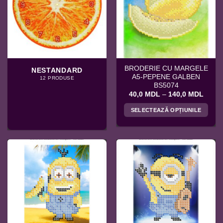
BRODERIE CU MARGELE
NESTANDARD
A5-PEPENE GALBEN
12 PRODUSE
BS5074
Interv
40,0
MDL
–
140,0
MDL
de
prețuri
SELECTEAZĂ OPȚIUNILE
40,0 
până
Acest
la
produs
140,0
are
mai
multe
variații.
Opțiunile
pot
fi
alese