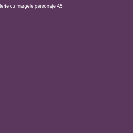
mai
erie cu margele personaje A5
multe
variații.
Opțiunile
pot
fi
alese
în
pagina
produsului.