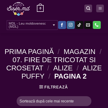
Skip
0
to
content
MDL - Leu moldovenesc
(MDL)
PRIMA PAGINĂ
/
MAGAZIN
/
07. FIRE DE TRICOTAT SI
CROSETAT
/
ALIZE
/
ALIZE
PUFFY
/
PAGINA 2
FILTREAZĂ