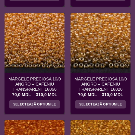
până
până
Acest
Acest
la
la
produs
produs
310,0 MDL
310,0
are
are
mai
mai
multe
multe
variații.
variații.
Opțiunile
Opțiunile
pot
pot
fi
fi
alese
alese
în
în
pagina
pagina
MARGELE PRECIOSA 10/0
MARGELE PRECIOSA 10/0
produsului.
produsului.
ANGRO – CAFENIU
ANGRO – CAFENIU
TRANSPARENT 16050
TRANSPARENT 16020
Interval
Interv
70,0
MDL
–
310,0
MDL
70,0
MDL
–
310,0
MDL
de
de
prețuri:
prețuri
SELECTEAZĂ OPȚIUNILE
SELECTEAZĂ OPȚIUNILE
70,0 MDL
70,0 
până
până
Acest
Acest
la
la
produs
produs
310,0 MDL
310,0
are
are
mai
mai