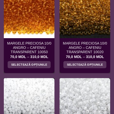
multe
multe
variații.
variații.
Opțiunile
Opțiunile
pot
pot
fi
fi
alese
alese
în
în
pagina
pagina
MARGELE PRECIOSA 10/0
MARGELE PRECIOSA 10/0
produsului.
produsului.
ANGRO – CAFENIU
ANGRO – CAFENIU
TRANSPARENT 10050
TRANSPARENT 10020
Interval
Interv
70,0
MDL
–
310,0
MDL
70,0
MDL
–
310,0
MDL
de
de
prețuri:
prețuri
SELECTEAZĂ OPȚIUNILE
SELECTEAZĂ OPȚIUNILE
70,0 MDL
70,0 
până
până
Acest
Acest
la
la
produs
produs
310,0 MDL
310,0
are
are
mai
mai
multe
multe
variații.
variații.
Opțiunile
Opțiunile
pot
pot
fi
fi