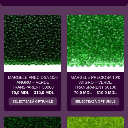
MARGELE PRECIOSA 10/0
MARGELE PRECIOSA 10/0
ANGRO – VERDE
ANGRO – VERDE
TRANSPARENT 50060
TRANSPARENT 50100
Interval
Interv
70,0
MDL
–
310,0
MDL
70,0
MDL
–
310,0
MDL
de
de
prețuri:
prețuri
SELECTEAZĂ OPȚIUNILE
SELECTEAZĂ OPȚIUNILE
70,0 MDL
70,0 
până
până
Acest
Acest
la
la
produs
produs
310,0 MDL
310,0
are
are
mai
mai