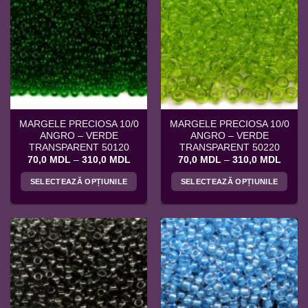
multe
multe
variații.
variații.
Opțiunile
Opțiunile
pot
pot
fi
fi
alese
alese
în
în
pagina
pagina
MARGELE PRECIOSA 10/0
MARGELE PRECIOSA 10/0
produsului.
produsului.
ANGRO – VERDE
ANGRO – VERDE
TRANSPARENT 50120
TRANSPARENT 50220
Interval
Interv
70,0
MDL
–
310,0
MDL
70,0
MDL
–
310,0
MDL
de
de
prețuri:
prețuri
SELECTEAZĂ OPȚIUNILE
SELECTEAZĂ OPȚIUNILE
70,0 MDL
70,0 
până
până
Acest
Acest
la
la
produs
produs
310,0 MDL
310,0
are
are
mai
mai
multe
multe
variații.
variații.
Opțiunile
Opțiunile
pot
pot