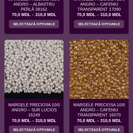
ANGRO – ALBASTRU
ANGRO – CAFENIU
PERLĂ 38162
TRANSPARENT 17090
Interval
Interv
70,0
MDL
–
310,0
MDL
70,0
MDL
–
310,0
MDL
de
de
prețuri:
prețuri
SELECTEAZĂ OPȚIUNILE
SELECTEAZĂ OPȚIUNILE
70,0 MDL
70,0 
până
până
Acest
Acest
la
la
produs
produs
310,0 MDL
310,0
are
are
mai
mai
multe
multe
variații.
variații.
Opțiunile
Opțiunile
pot
pot
fi
fi
alese
alese
în
în
pagina
pagina
MARGELE PRECIOSA 10/0
MARGELE PRECIOSA 10/0
produsului.
produsului.
ANGRO – SUR LUCIOS
ANGRO – CAFENIU
16249
TRANSPARENT 16070
Interval
Interv
70,0
MDL
–
310,0
MDL
70,0
MDL
–
310,0
MDL
de
de
prețuri:
prețuri
SELECTEAZĂ OPȚIUNILE
SELECTEAZĂ OPȚIUNILE
70,0 MDL
70,0 