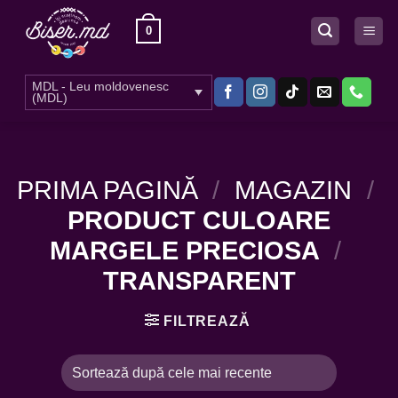
Skip
0
to
content
MDL - Leu moldovenesc
(MDL)
PRIMA PAGINĂ
/
MAGAZIN
/
PRODUCT CULOARE
MARGELE PRECIOSA
/
TRANSPARENT
FILTREAZĂ