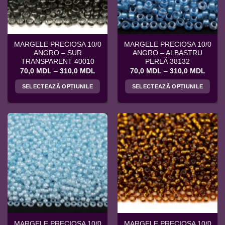
fi
fi
alese
alese
în
în
pagina
pagina
MARGELE PRECIOSA 10/0
MARGELE PRECIOSA 10/0
produsului.
produsului.
ANGRO – SUR
ANGRO – ALBASTRU
TRANSPARENT 40010
PERLĂ 38132
Interval
Interv
70,0
MDL
–
310,0
MDL
70,0
MDL
–
310,0
MDL
de
de
prețuri:
prețuri
SELECTEAZĂ OPȚIUNILE
SELECTEAZĂ OPȚIUNILE
70,0 MDL
70,0 
până
până
Acest
Acest
la
la
produs
produs
310,0 MDL
310,0
are
are
mai
mai
multe
multe
variații.
variații.
Opțiunile
Opțiunile
pot
pot
fi
fi
alese
alese
în
în
pagina
pagina
MARGELE PRECIOSA 10/0
MARGELE PRECIOSA 10/0
produsului.
produsului.