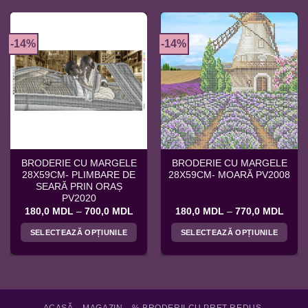
-14%
-14%
BRODERIE CU MARGELE
BRODERIE CU MARGELE
28X59CM- PLIMBARE DE
28X59CM- MOARĂ PV2008
SEARĂ PRIN ORAȘ
PV2020
Interval
Interv
180,0
MDL
–
700,0
MDL
180,0
MDL
–
770,0
MDL
de
de
prețuri:
prețur
SELECTEAZĂ OPȚIUNILE
SELECTEAZĂ OPȚIUNILE
180,0 MDL
180,
până
până
Acest
Acest
la
la
produs
produs
700,0 MDL
770,
are
are
mai
mai
multe
multe