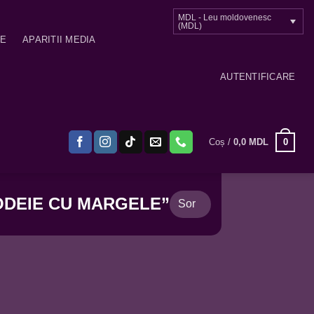
MDL - Leu moldovenesc
(MDL)
ME
APARITII MEDIA
AUTENTIFICARE
0
Coș /
0,0
MDL
ODEIE CU MARGELE”