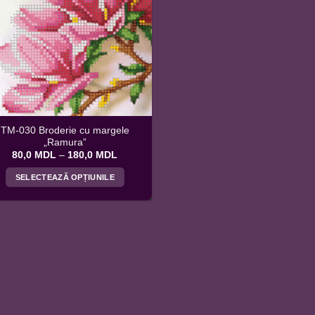
TM-030 Broderie cu margele
„Ramura”
Interval
80,0
MDL
–
180,0
MDL
de
prețuri:
SELECTEAZĂ OPȚIUNILE
80,0 MDL
până
Acest
la
produs
180,0 MDL
are
mai
multe
variații.
Opțiunile
pot
fi