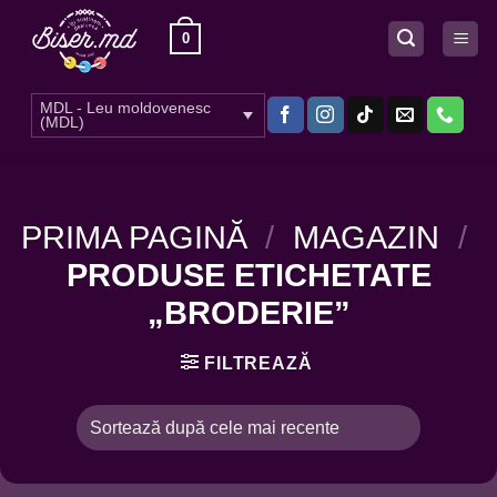
Skip
0
to
content
MDL - Leu moldovenesc
(MDL)
PRIMA PAGINĂ
/
MAGAZIN
/
PRODUSE ETICHETATE
„BRODERIE”
FILTREAZĂ