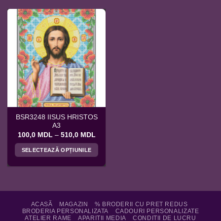
BSR3248 IISUS HRISTOS
A3
Interval
100,0
MDL
–
510,0
MDL
de
prețuri:
SELECTEAZĂ OPȚIUNILE
100,0 MDL
până
Acest
la
produs
510,0 MDL
are
mai
multe
ACASĂ
MAGAZIN
% BRODERII CU PRET REDUS
BRODERIA PERSONALIZATA
CADOURI PERSONALIZATE
variații.
ATELIER RAME
APARITII MEDIA
CONDITII DE LUCRU