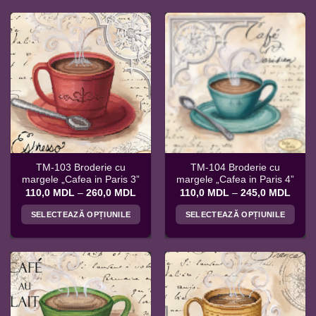
TM-103 Broderie cu
TM-104 Broderie cu
margele „Cafea in Paris 3”
margele „Cafea in Paris 4”
Interval
Interv
110,0
MDL
–
260,0
MDL
110,0
MDL
–
245,0
MDL
de
de
prețuri:
prețur
SELECTEAZĂ OPȚIUNILE
SELECTEAZĂ OPȚIUNILE
110,0 MDL
110,
până
până
Acest
Acest
la
la
produs
produs
260,0 MDL
245,
are
are
mai
mai
multe
multe
variații.
variații.