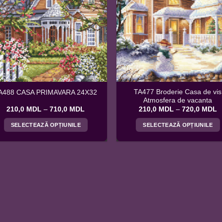
TA477 Broderie Casa de vis
A488 CASA PRIMAVARA 24X32
Atmosfera de vacanta
Interval
I
210,0
MDL
–
710,0
MDL
210,0
MDL
–
720,0
MDL
de
d
prețuri:
p
SELECTEAZĂ OPȚIUNILE
SELECTEAZĂ OPȚIUNILE
210,0 MDL
2
până
p
Acest
Acest
la
la
produs
produs
710,0 MDL
7
are
are
mai
mai
multe
multe
variații.
variații.
Opțiunile
Opțiunile
pot
pot
fi
fi