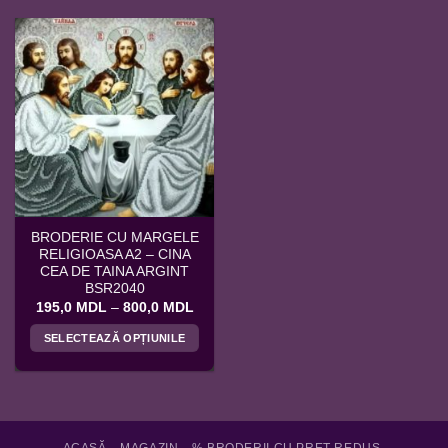
BRODERIE CU MARGELE
RELIGIOASA A2 – CINA
CEA DE TAINA ARGINT
BSR2040
Interval
195,0
MDL
–
800,0
MDL
de
prețuri:
SELECTEAZĂ OPȚIUNILE
195,0 MDL
până
Acest
la
produs
800,0 MDL
are
mai
multe