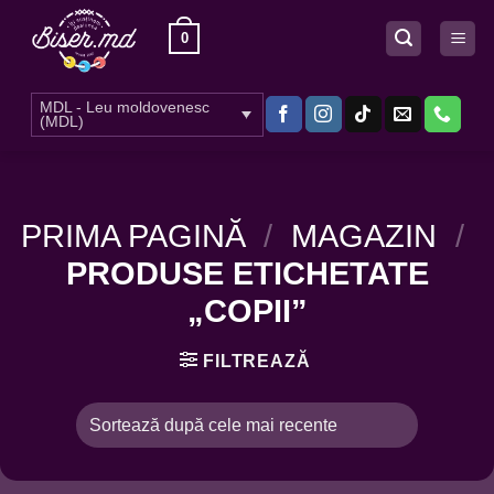
Skip
0
to
content
MDL - Leu moldovenesc
(MDL)
PRIMA PAGINĂ
/
MAGAZIN
/
PRODUSE ETICHETATE
„COPII”
FILTREAZĂ