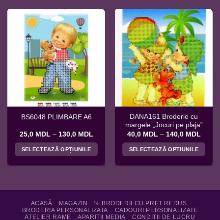
DANA161 Broderie cu
BS6048 PLIMBARE A6
margele „Jocuri pe plaja”
Interval
Interv
25,0
MDL
–
130,0
MDL
40,0
MDL
–
140,0
MDL
de
de
prețuri:
prețuri
SELECTEAZĂ OPȚIUNILE
SELECTEAZĂ OPȚIUNILE
25,0 MDL
40,0 
până
până
Acest
Acest
la
la
produs
produs
130,0 MDL
140,0
are
are
mai
mai
multe
multe
ACASĂ
MAGAZIN
% BRODERII CU PRET REDUS
BRODERIA PERSONALIZATA
CADOURI PERSONALIZATE
variații.
variații.
ATELIER RAME
APARITII MEDIA
CONDITII DE LUCRU