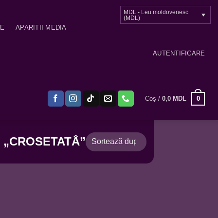
MDL - Leu moldovenesc
(MDL)
ME
APARITII MEDIA
AUTENTIFICARE
0
Coș /
0,0
MDL
 „CROSETATÂ”