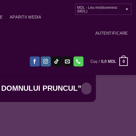
MDL - Leu moldovenesc
(MDL)
ME
APARITII MEDIA
AUTENTIFICARE
0
Coș /
0,0
MDL
 DOMNULUI PRUNCUL”