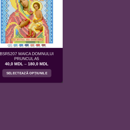
BSR5207 MAICA DOMNULUI
PRUNCUL A5
Interval
40,0
MDL
–
180,0
MDL
de
prețuri:
SELECTEAZĂ OPȚIUNILE
40,0 MDL
până
Acest
la
produs
180,0 MDL
are
mai
multe
variații.
Opțiunile
pot
fi