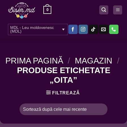
Skip
0
to
content
MDL - Leu moldovenesc
(MDL)
PRIMA PAGINĂ
/
MAGAZIN
/
PRODUSE ETICHETATE
„OITA”
FILTREAZĂ