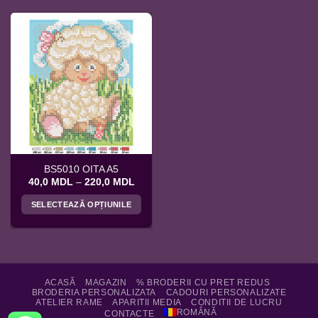
BS5010 OITA A5
Interval
40,0
MDL
–
220,0
MDL
de
prețuri:
SELECTEAZĂ OPȚIUNILE
40,0 MDL
până
Acest
la
produs
220,0 MDL
are
mai
multe
ACASĂ
MAGAZIN
% BRODERII CU PRET REDUS
BRODERIA PERSONALIZATA
CADOURI PERSONALIZATE
variații.
ATELIER RAME
APARITII MEDIA
CONDITII DE LUCRU
Opțiunile
ROMÂNĂ
CONTACTE