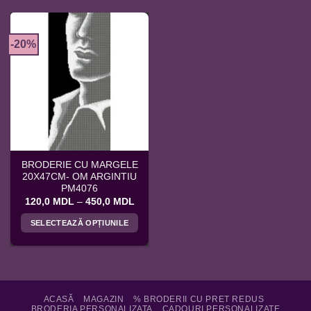
-20%
BRODERIE CU MARGELE
20X47CM- OM ARGINTIU
PM4076
Interval
120,0
MDL
–
450,0
MDL
de
prețuri:
SELECTEAZĂ OPȚIUNILE
120,0 MDL
până
Acest
la
produs
450,0 MDL
are
mai
multe
ACASĂ
MAGAZIN
% BRODERII CU PRET REDUS
BRODERIA PERSONALIZATA
CADOURI PERSONALIZATE