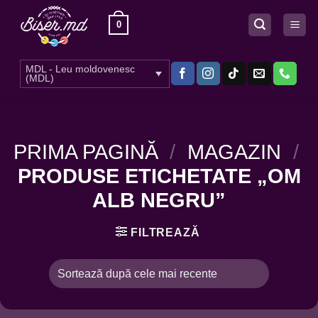
Skip
0
to
content
MDL - Leu moldovenesc
(MDL)
PRIMA PAGINĂ
/
MAGAZIN
/
PRODUSE ETICHETATE „OM
ALB NEGRU”
FILTREAZĂ