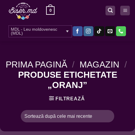
Skip
0
to
content
MDL - Leu moldovenesc
(MDL)
PRIMA PAGINĂ
/
MAGAZIN
/
PRODUSE ETICHETATE
„ORANJ”
FILTREAZĂ