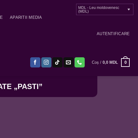
MDL - Leu moldovenesc
(MDL)
ME
APARITII MEDIA
AUTENTIFICARE
0
Coș /
0,0
MDL
TE „PASTI”