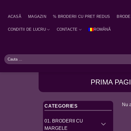
Skip
to
ACASĂ
MAGAZIN
% BRODERII CU PRET REDUS
BRODE
content
CONDITII DE LUCRU
CONTACTE
ROMÂNĂ
Caută
după:
PRIMA PAG
Nu a
CATEGORIES
01. BRODERII CU
MARGELE