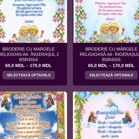
pot
pot
fi
fi
alese
alese
în
în
pagina
pagina
produsului.
produsului.
BRODERIE CU MARGELE
BRODERIE CU MĂRGELE
RELIGIOAS A4- ÎNGERAȘUL 2
RELIGIOASĂ A4- ÎNGERAȘUL
BSR4554
BSR4555
Interval
In
65,0
MDL
–
170,0
MDL
65,0
MDL
–
170,0
MDL
de
d
prețuri:
pr
SELECTEAZĂ OPȚIUNILE
SELECTEAZĂ OPȚIUNILE
65,0 MDL
6
până
p
Acest
Acest
la
la
produs
produs
170,0 MDL
1
are
are
mai
mai
multe
multe
variații.
variații.
Opțiunile
Opțiunile
pot
pot
fi
fi