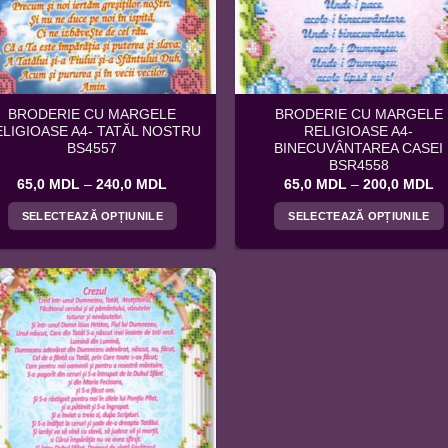
alese
alese
în
în
pagina
pagina
produsului.
produsului.
BRODERIE CU MARGELE
BRODERIE CU MARGELE
LIGIOASE A4- TATĂL NOSTRU
RELIGIOASE A4-
BS4557
BINECUVÂNTAREA CASEI
BSR4558
Interval
In
65,0
MDL
–
240,0
MDL
65,0
MDL
–
200,0
MDL
de
d
prețuri:
pr
SELECTEAZĂ OPȚIUNILE
SELECTEAZĂ OPȚIUNILE
65,0 MDL
6
până
p
Acest
Acest
la
la
produs
produs
240,0 MDL
2
are
are
mai
mai
multe
multe
variații.
variații.
Opțiunile
Opțiunile
pot
pot
fi
fi
alese
alese