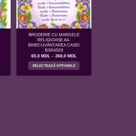
alese
în
pagina
produsului.
BRODERIE CU MARGELE
RELIGIOASE A4-
BINECUVÂNTAREA CASEI
BSR4559
terval
Interval
65,0
MDL
–
260,0
MDL
e
de
ețuri:
prețuri:
SELECTEAZĂ OPȚIUNILE
5,0 MDL
65,0 MDL
ână
până
Acest
la
produs
00,0 MDL
260,0 MDL
are
mai
multe
variații.
Opțiunile
pot
fi
alese