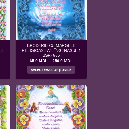
pot
fi
alese
în
pagina
produsului.
BRODERIE CU MARGELE
 3
RELIGIOASE A4- ÎNGERAȘUL 4
BSR4556
terval
Interval
65,0
MDL
–
250,0
MDL
e
de
ețuri:
prețuri:
SELECTEAZĂ OPȚIUNILE
5,0 MDL
65,0 MDL
ână
până
Acest
la
produs
70,0 MDL
250,0 MDL
are
mai
multe
variații.
Opțiunile
pot
fi