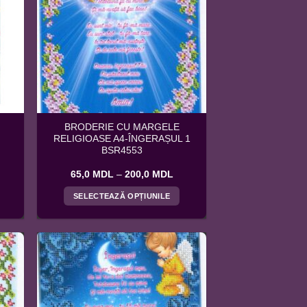
BRODERIE CU MARGELE
RELIGIOASE A4-ÎNGERAȘUL 1
BSR4553
terval
Interval
65,0
MDL
–
200,0
MDL
e
de
ețuri:
prețuri:
SELECTEAZĂ OPȚIUNILE
5,0 MDL
65,0 MDL
ână
până
Acest
la
produs
70,0 MDL
200,0 MDL
are
mai
multe
variații.
Opțiunile