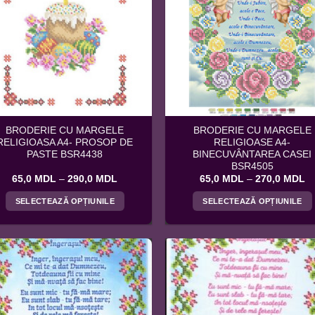
BRODERIE CU MARGELE
BRODERIE CU MARGELE
RELIGIOASA A4- PROSOP DE
RELIGIOASE A4-
PASTE BSR4438
BINECUVÂNTAREA CASEI
BSR4505
Interval
In
65,0
MDL
–
290,0
MDL
65,0
MDL
–
270,0
MDL
de
d
prețuri:
pr
SELECTEAZĂ OPȚIUNILE
SELECTEAZĂ OPȚIUNILE
65,0 MDL
6
până
p
Acest
Acest
la
la
produs
produs
290,0 MDL
2
are
are
mai
mai
multe
multe
variații.
variații.
Opțiunile
Opțiunile