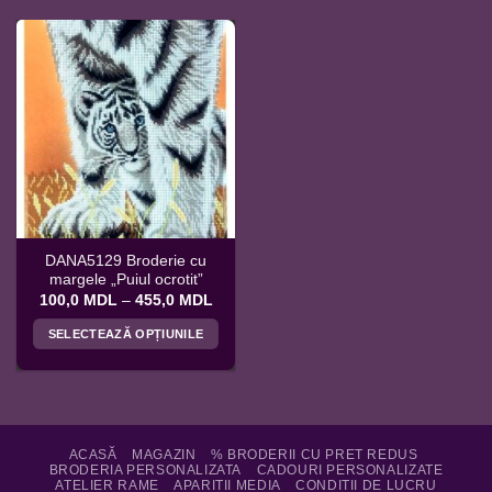
DANA5129 Broderie cu
margele „Puiul ocrotit”
Interval
100,0
MDL
–
455,0
MDL
de
prețuri:
SELECTEAZĂ OPȚIUNILE
100,0 MDL
până
Acest
la
produs
455,0 MDL
are
mai
multe
ACASĂ
MAGAZIN
% BRODERII CU PRET REDUS
BRODERIA PERSONALIZATA
CADOURI PERSONALIZATE
variații.
ATELIER RAME
APARITII MEDIA
CONDITII DE LUCRU