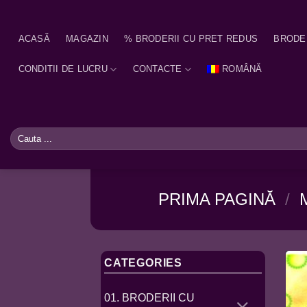
Skip
to
ACASĂ
MAGAZIN
% BRODERII CU PRET REDUS
BRODE
content
CONDITII DE LUCRU
CONTACTE
ROMÂNĂ
Caută
după:
PRIMA PAGINĂ
/
CATEGORIES
01. BRODERII CU