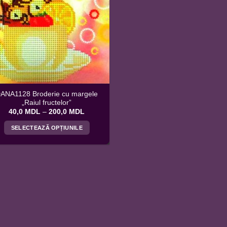
ANA1128 Broderie cu margele
„Raiul fructelor”
Interval
40,0
MDL
–
200,0
MDL
de
prețuri:
SELECTEAZĂ OPȚIUNILE
40,0 MDL
până
Acest
la
produs
200,0 MDL
are
mai
multe
variații.
Opțiunile
pot
fi