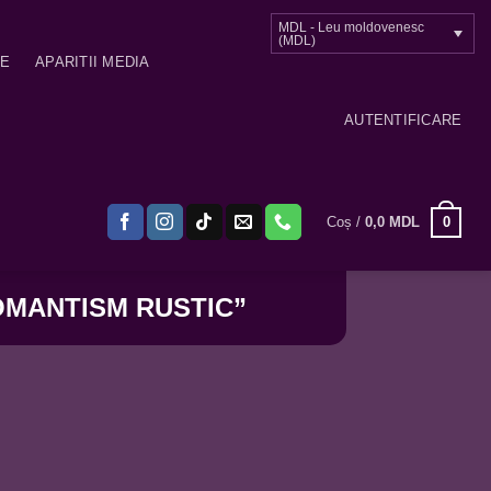
MDL - Leu moldovenesc
(MDL)
ME
APARITII MEDIA
AUTENTIFICARE
0
Coș /
0,0
MDL
OMANTISM RUSTIC”