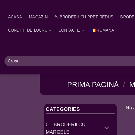
Skip
to
ACASĂ
MAGAZIN
% BRODERII CU PRET REDUS
BRODE
content
CONDITII DE LUCRU
CONTACTE
ROMÂNĂ
Caută
după:
PRIMA PAGINĂ
/
M
Nu a
CATEGORIES
01. BRODERII CU
MARGELE