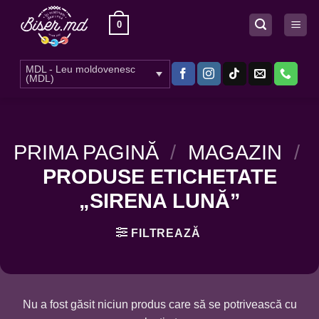
Skip
0
to
content
MDL - Leu moldovenesc
(MDL)
PRIMA PAGINĂ
/
MAGAZIN
/
PRODUSE ETICHETATE
„SIRENA LUNĂ”
FILTREAZĂ
Nu a fost găsit niciun produs care să se potrivească cu