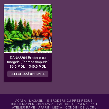
DANA2294 Broderie cu
margele „Toamna timpurie”
Interval
65,0
MDL
–
340,0
MDL
de
prețuri:
SELECTEAZĂ OPȚIUNILE
65,0 MDL
până
Acest
la
produs
340,0 MDL
are
mai
multe
ACASĂ
MAGAZIN
% BRODERII CU PRET REDUS
BRODERIA PERSONALIZATA
CADOURI PERSONALIZATE
variații.
ATELIER RAME
APARITII MEDIA
CONDITII DE LUCRU