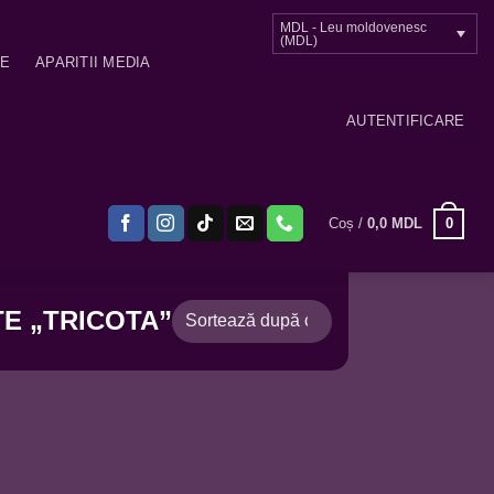
MDL - Leu moldovenesc
(MDL)
ME
APARITII MEDIA
AUTENTIFICARE
0
Coș /
0,0
MDL
E „TRICOTA”