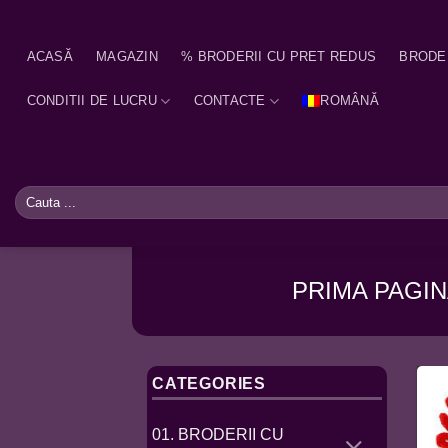
Skip
to
ACASĂ
MAGAZIN
% BRODERII CU PRET REDUS
BRODE
content
CONDITII DE LUCRU
CONTACTE
ROMÂNĂ
Caută
după:
PRIMA PAGI
CATEGORIES
01. BRODERII CU