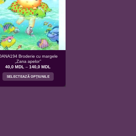
DANA194 Broderie cu margele
„Zana apelor”
Interval
40,0
MDL
–
140,0
MDL
de
prețuri:
SELECTEAZĂ OPȚIUNILE
40,0 MDL
până
Acest
la
produs
140,0 MDL
are
mai
multe
variații.
Opțiunile
pot
fi