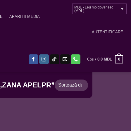
MDL - Leu moldovenesc
(MDL)
ME
APARITII MEDIA
AUTENTIFICARE
0
Coș /
0,0
MDL
„ZANA APELPR”