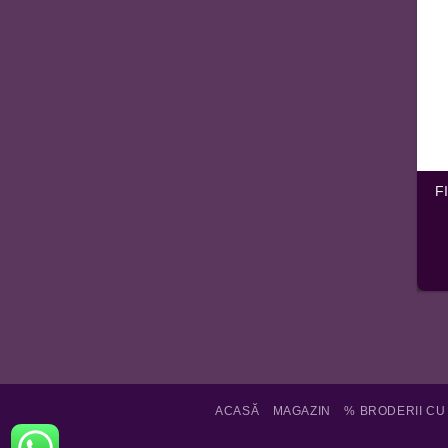
F
ACASĂ
MAGAZIN
% BRODERII CU