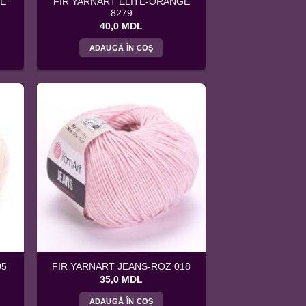
DE
FIR YARNART ELITE-ORANGE
8279
40,0
MDL
ADAUGĂ ÎN COȘ
05
FIR YARNART JEANS-ROZ 018
35,0
MDL
ADAUGĂ ÎN COȘ