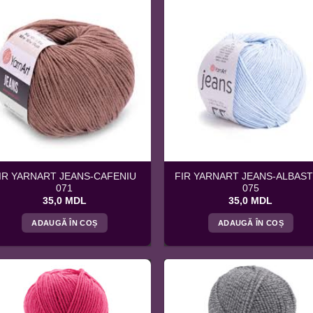
IR YARNART JEANS-CAFENIU
FIR YARNART JEANS-ALBAS
071
075
35,0
MDL
35,0
MDL
ADAUGĂ ÎN COȘ
ADAUGĂ ÎN COȘ