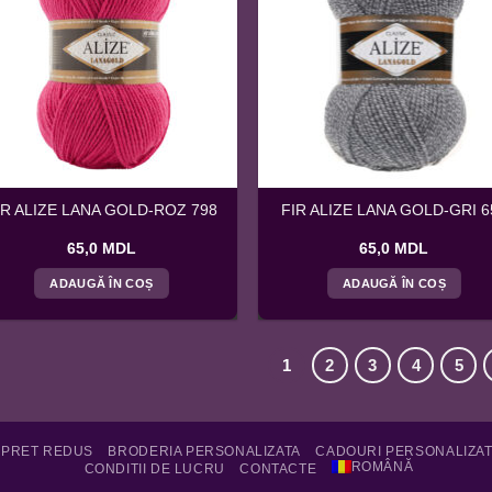
IR ALIZE LANA GOLD-ROZ 798
FIR ALIZE LANA GOLD-GRI 6
65,0
MDL
65,0
MDL
ADAUGĂ ÎN COȘ
ADAUGĂ ÎN COȘ
1
2
3
4
5
 PRET REDUS
BRODERIA PERSONALIZATA
CADOURI PERSONALIZA
ROMÂNĂ
CONDITII DE LUCRU
CONTACTE