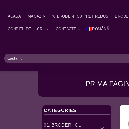
Skip
to
ACASĂ
MAGAZIN
% BRODERII CU PRET REDUS
BRODE
content
CONDITII DE LUCRU
CONTACTE
ROMÂNĂ
Caută
după:
PRIMA PAGI
CATEGORIES
01. BRODERII CU