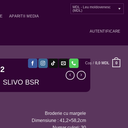
MDL - Leu moldovenesc
(MDL)
ME
APARITII MEDIA
AUTENTIFICARE
0
Coș /
0,0
MDL
2
SLIVO BSR
Broderie cu margele
Dimensiune : 41,2×58,2cm
Numar culori: 30