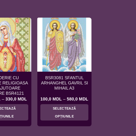
DERIE CU
BSR3081 SFANTUL
 RELIGIOASA
ARHANGHEL GAVRIL SI
 AJUTOARE
MIHAIL A3
RE BSR4121
Interval
Interval
L
–
330,0
MDL
100,0
MDL
–
580,0
MDL
de
de
prețuri:
prețuri:
ECTEAZĂ
SELECTEAZĂ
65,0 MDL
100,0 MDL
până
până
ȚIUNILE
OPȚIUNILE
la
la
330,0 MDL
580,0 MDL
Acest
Acest
produs
produs