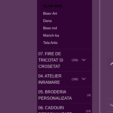
SLIVO BSR
Biser-Art
Dana
Biser.md
Marich-ka
Tela Artis
07. FIRE DE
TRICOTAT SI
(206)
CROSETAT
04. ATELIER
(298)
INRAMARE
05. BRODERIA
(4)
PERSONALIZATA
06. CADOURI
(14)