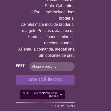
Stofa: Gabardina
1.Pretul mic include doar
broderia.
2.Pretul mare include broderia,
margele Preciosa, ata alba de
brodat, ac foarte subtire cu
urechea alungita.
3.Pentru a comanda, alegeti una
din optiunile de pret:
PRET
ADAUGĂ ÎN COȘ
MDL - Leu moldovenesc
(MDL)
SKU:
BSR2098