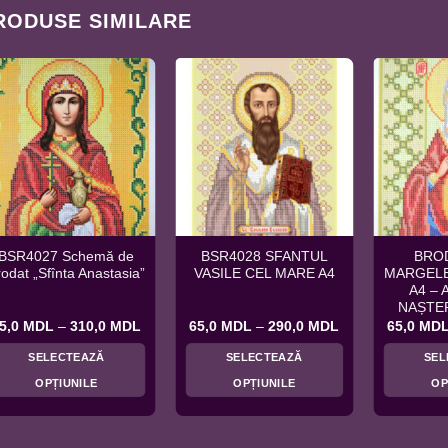
RODUSE SIMILARE
BSR4027 Schemă de
BSR4028 SFANTUL
BRO
rodat „Sfînta Anastasia”
VASILE CEL MARE A4
MARGELE
A4 –
NAȘTE
Interval
Interval
5,0
MDL
–
310,0
MDL
65,0
MDL
–
290,0
MDL
65,0
MD
de
de
prețuri:
prețuri:
SELECTEAZĂ
SELECTEAZĂ
SEL
L
65,0 MDL
65,0 MDL
până
până
OPȚIUNILE
OPȚIUNILE
OP
la
la
DL
310,0 MDL
290,0 MDL
Acest
Acest
produs
produs