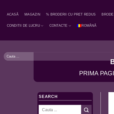
Skip
to
ACASĂ
MAGAZIN
% BRODERII CU PRET REDUS
BRODE
content
CONDITII DE LUCRU
CONTACTE
ROMÂNĂ
Caută
după:
PRIMA PAG
SEARCH
Caută
după: