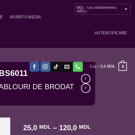
MDL - Leu moldovenesc
(MDL)
ME
APARITII MEDIA
AUTENTIFICARE
0
Coș /
0,0
MDL
BS6011
ABLOURI DE BRODAT
Interval
25,0
–
120,0
MDL
MDL
de