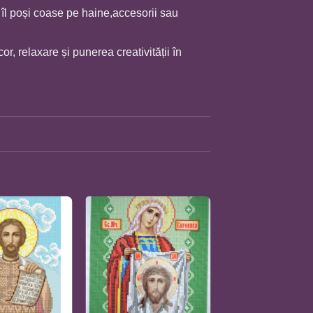
l poși coase pe haine,accesorii sau
, relaxare și punerea creativității în