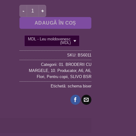
Cantitate BRODERIE CU MARGELE A6-TRANDAFIRI BS6
ADAUGĂ ÎN COȘ
MDL - Leu moldovenesc
(MDL)
SKU:
BS6011
Categorii:
01. BRODERII CU
MARGELE
,
10. Producator
,
A6
,
A6
,
Flori
,
Pentru copii
,
SLIVO BSR
Etichetă:
schema biser