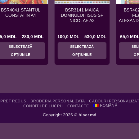
BSR4041 SFANTUL
BSR3141 MAICA
BSR40
CONSTATIN A4
DOMNULUI IISUS SF
FE
NICOLAE A3
ALEXAND
Interval
Interval
5,0
MDL
–
280,0
MDL
100,0
MDL
–
530,0
MDL
65,0
MD
de
de
prețuri:
prețuri:
SELECTEAZĂ
SELECTEAZĂ
SEL
L
65,0 MDL
100,0 MDL
până
până
OPȚIUNILE
OPȚIUNILE
OP
la
la
DL
280,0 MDL
530,0 MDL
Acest
Acest
produs
produs
are
are
mai
mai
multe
multe
variații.
variații.
Opțiunile
Opțiunile
 PRET REDUS
BRODERIA PERSONALIZATA
CADOURI PERSONALIZA
ROMÂNĂ
CONDITII DE LUCRU
CONTACTE
pot
pot
fi
fi
Copyright 2026 ©
biser.md
alese
alese
în
în
pagina
pagina