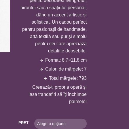
pentru decorarea living-ului,
biroului sau a spațiului personal,
dând un accent artistic și
sofisticat. Un cadou perfect
pentru pasionații de handmade,
artă textilă sau pur şi simplu
pentru cei care apreciază
detaliile deosebite.
🔸 Format: 8,7×11,8 cm
🔸 Culori de mărgele: 7
🔸 Total mărgele: 793
Creează-ți propria operă și
lasa trandafiri să îți închimpe
palmele!
PRET