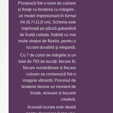
Plonjează într-o lume de culoare
prețuri:
și fineţe cu broderia cu mărgele ,
25,0 MDL
un model impresionant în format
până
A6 (8,7×11,8 cm). Schema este
la
imprimată pe pânză gabardină
120,0 MDL
de înaltă calitate, întărită cu mai
multe straturi de flizelin, pentru o
lucrare durabilă şi elegantă.
Cu 7 de culori de mărgele și un
total de 793 de bucăți, fiecare fir,
fiecare numărătoare și fiecare
culoare se conturează într-o
imagine vibrantă. Procesul de
broderie devine un moment de
liniște, relaxare și bucurie
creativă.
Această lucrare este ideală