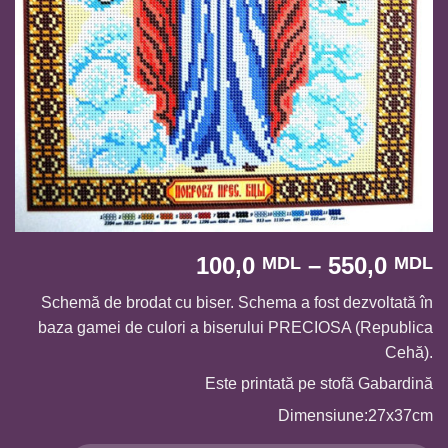
I
100,0
–
550,0
MDL
MDL
d
Schemă de brodat cu biser. Schema a fost dezvoltată în
p
baza gamei de culori a biserului PRECIOSA (Republica
1
Cehă).
p
l
Este printată pe stofă Gabardină
5
Dimensiune:27x37cm