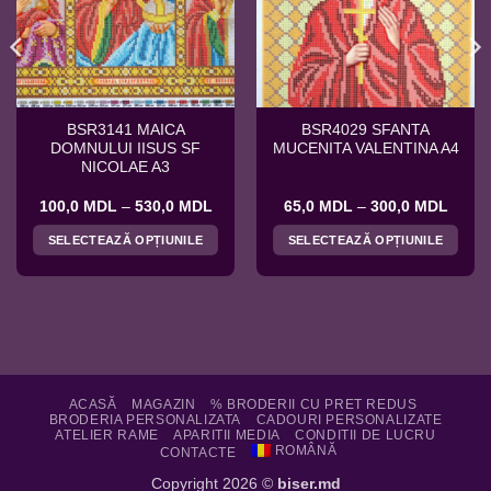
BSR3141 MAICA
BSR4029 SFANTA
DOMNULUI IISUS SF
MUCENITA VALENTINA A4
NICOLAE A3
val
Interval
Interv
100,0
MDL
–
530,0
MDL
65,0
MDL
–
300,0
MDL
de
de
ri:
prețuri:
prețuri
SELECTEAZĂ OPȚIUNILE
SELECTEAZĂ OPȚIUNILE
0 MDL
100,0 MDL
65,0 
ă
până
până
Acest
Acest
la
la
produs
produs
,0 MDL
530,0 MDL
300,0
are
are
mai
mai
multe
multe
variații.
variații.
Opțiunile
Opțiunile
ACASĂ
MAGAZIN
% BRODERII CU PRET REDUS
BRODERIA PERSONALIZATA
CADOURI PERSONALIZATE
pot
pot
ATELIER RAME
APARITII MEDIA
CONDITII DE LUCRU
fi
fi
ROMÂNĂ
CONTACTE
alese
alese
Copyright 2026 ©
biser.md