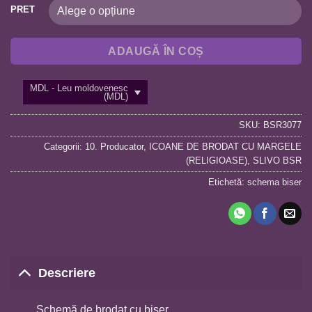
PRET
ADAUGĂ ÎN COȘ
MDL - Leu moldovenesc
(MDL)
SKU:
BSR3077
Categorii:
10. Producator
,
ICOANE DE BRODAT CU MARGELE
(RELIGIOASE)
,
SLIVO BSR
Etichetă:
schema biser
Descriere
Schemă de brodat cu biser.