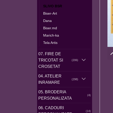
SLIVO BSR
Biser-Art
Dana
Biser.md
Marich-ka
Tela Artis
07. FIRE DE
TRICOTAT SI
(206)
CROSETAT
04. ATELIER
(298)
INRAMARE
05. BRODERIA
(4)
PERSONALIZATA
06. CADOURI
(14)