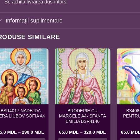
Se achită livrarea dus-întors.
Informații suplimentare
RODUSE SIMILARE
BSR4017 NADEJDA
BRODERIE CU
BS408
ERA LIUBOV SOFIA A4
MARGELE A4- SFANTA
PENTRU
EMILIA BSR4140
Interval
Interval
5,0
MDL
–
290,0
MDL
65,0
MDL
–
320,0
MDL
65,0
MD
de
de