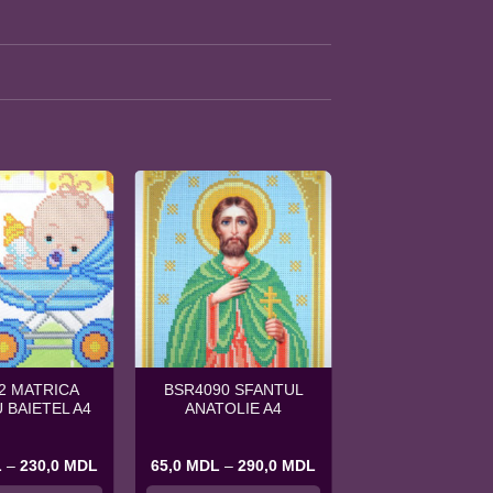
2 MATRICA
BSR4090 SFANTUL
 BAIETEL A4
ANATOLIE A4
Interval
Interval
L
–
230,0
MDL
65,0
MDL
–
290,0
MDL
de
de