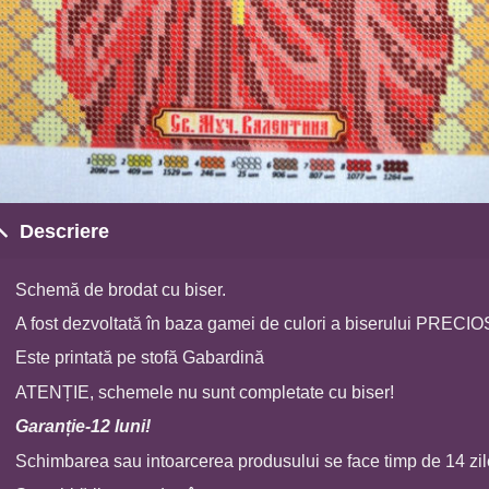
Descriere
Schemă de brodat cu biser.
A fost dezvoltată în baza gamei de culori a biserului PRECI
Este printată pe stofă Gabardină
ATENȚIE, schemele nu sunt completate cu biser!
Garan
ț
ie-12 luni!
Schimbarea sau intoarcerea produsului se face timp de 14 zil