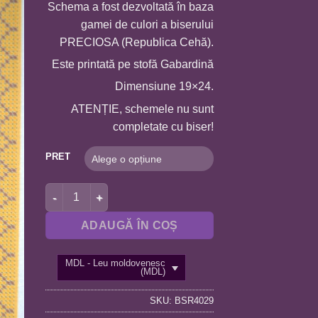
Schema a fost dezvoltată în baza
65,0 MDL
gamei de culori a biserului
până
PRECIOSA (Republica Cehă).
la
300,0 MDL
Este printată pe stofă Gabardină
Dimensiune 19×24.
ATENȚIE, schemele nu sunt
completate cu biser!
PRET
Cantitate BSR4029 SFANTA MUCENITA VALENTINA A4
ADAUGĂ ÎN COȘ
MDL - Leu moldovenesc
(MDL)
SKU:
BSR4029