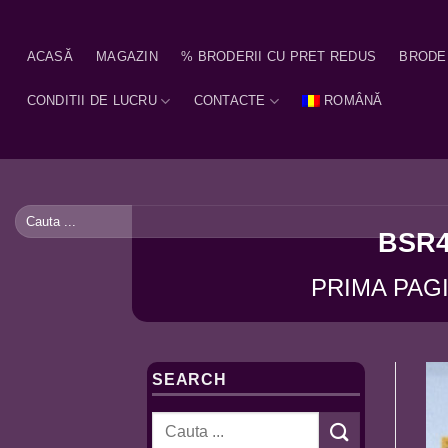
Skip
to
ACASĂ
MAGAZIN
% BRODERII CU PRET REDUS
BRODE
content
CONDITII DE LUCRU
CONTACTE
ROMÂNĂ
Caută
după:
BSR4
PRIMA PAG
SEARCH
Caută
după: