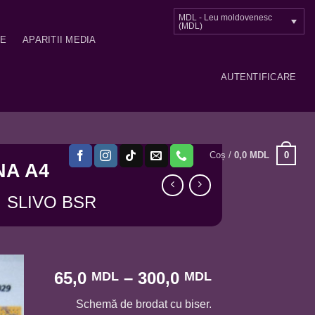
MDL - Leu moldovenesc
(MDL)
ME
APARITII MEDIA
AUTENTIFICARE
0
Coș /
0,0
MDL
NA A4
SLIVO BSR
Interval
65,0
–
300,0
MDL
MDL
de
Schemă de brodat cu biser.
prețuri: