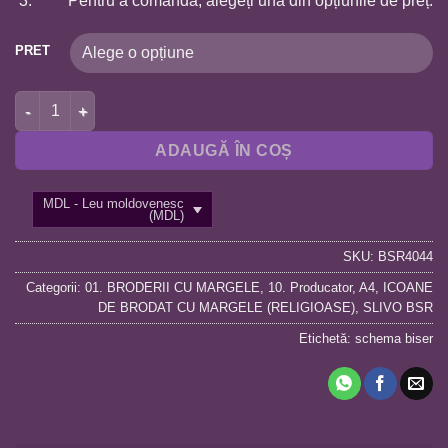
Pentru a comanda, alegeți una din opțiunile de preț:
PRET
Cantitate BSR4044 SFANTA ZINAIDA A4
ADAUGĂ ÎN COȘ
MDL - Leu moldovenesc
(MDL)
SKU:
BSR4044
Categorii:
01. BRODERII CU MARGELE
,
10. Producator
,
A4
,
ICOANE
DE BRODAT CU MARGELE (RELIGIOASE)
,
SLIVO BSR
Etichetă:
schema biser