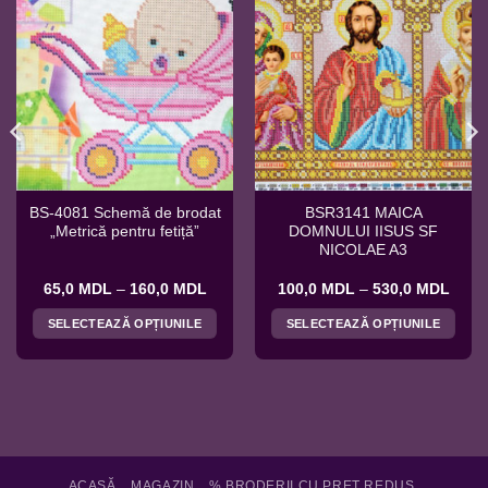
BS-4081 Schemă de brodat
BSR3141 MAICA
„Metrică pentru fetiță”
DOMNULUI IISUS SF
NICOLAE A3
val
Interval
Interv
65,0
MDL
–
160,0
MDL
100,0
MDL
–
530,0
MDL
de
de
ri:
prețuri:
prețur
SELECTEAZĂ OPȚIUNILE
SELECTEAZĂ OPȚIUNILE
0 MDL
65,0 MDL
100,
ă
până
până
Acest
Acest
la
la
produs
produs
,0 MDL
160,0 MDL
530,
are
are
mai
mai
multe
multe
variații.
variații.
Opțiunile
Opțiunile
ACASĂ
MAGAZIN
% BRODERII CU PRET REDUS