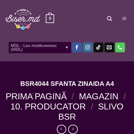
Skip
to
content
0
MDL - Leu moldovenesc
(MDL)
BSR4044 SFANTA ZINAIDA A4
PRIMA PAGINĂ
/
MAGAZIN
/
10. PRODUCATOR
/
SLIVO
BSR