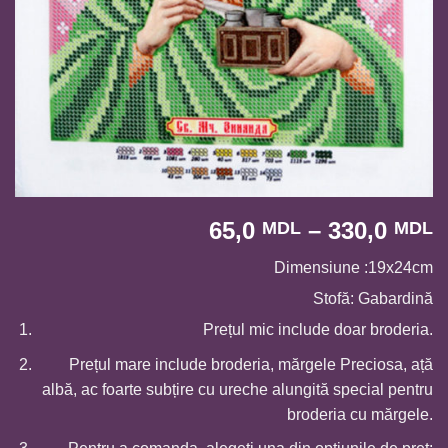
I
65,0
–
330,0
MDL
MDL
d
Dimensiune :19x24cm
p
6
Stofă: Gabardină
p
Prețul mic include doar broderia.
l
Prețul mare include broderia, mărgele Preciosa, ață
3
albă, ac foarte subțire cu ureche alungită special pentru
broderia cu mărgele.