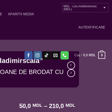
MDL - Leu moldovenesc
(MDL)
ME
APARITII MEDIA
AUTENTIFICARE
0
Coș /
0,0
MDL
ladimirscaia”
COANE DE BRODAT CU
Interval
50,0
–
210,0
MDL
MDL
de