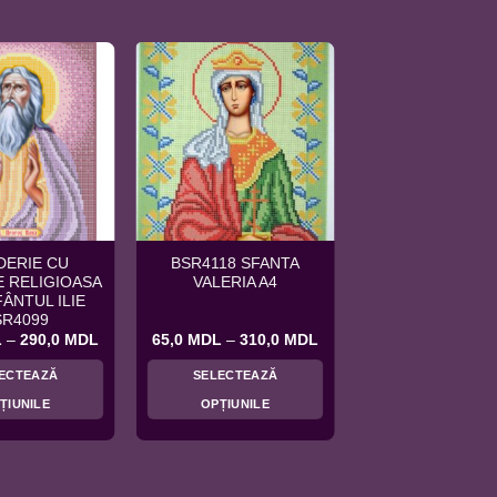
DERIE CU
BSR4118 SFANTA
 RELIGIOASA
VALERIA A4
FÂNTUL ILIE
SR4099
Interval
Interval
L
–
290,0
MDL
65,0
MDL
–
310,0
MDL
de
de
prețuri:
prețuri:
ECTEAZĂ
SELECTEAZĂ
65,0 MDL
65,0 MDL
până
până
ȚIUNILE
OPȚIUNILE
la
la
290,0 MDL
310,0 MDL
Acest
Acest
produs
produs
are
are