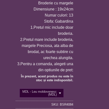
Broderie cu margele
prețuri:
Dimensiune : 19x24cm
50,0 MDL
Numar culori: 13
până
Stofa: Gabardina
la
1.Pretul mic include doar
210,0 MDL
broderia.
2.Pretul mare include broderia,
margele Preciosa, ata alba de
brodat, ac foarte subtire cu
urechea alungita.
3.Pentru a comanda, alegeti una
din optiunile de pret:
În prezent, acest produs nu este în
stoc și este indisponibil.
MDL - Leu moldovenesc
(MDL)
SKU:
BSR4084