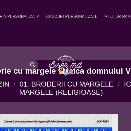
RIA PERSONALIZATA
CADOURI PERSONALIZATE
ATELIER RA
ie cu margele ”Maica domnului V
ZIN
/
01. BRODERII CU MARGELE
/
I
MARGELE (RELIGIOASE)