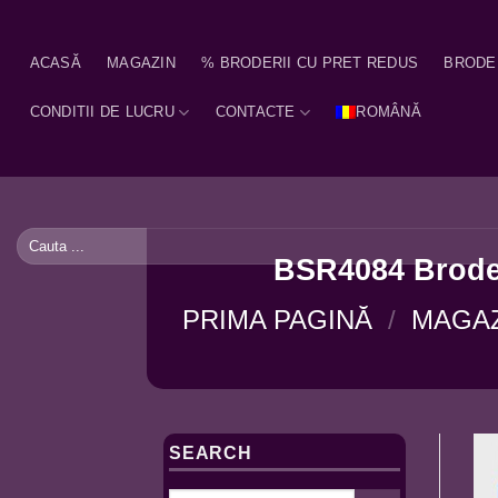
Skip
to
ACASĂ
MAGAZIN
% BRODERII CU PRET REDUS
BRODE
content
CONDITII DE LUCRU
CONTACTE
ROMÂNĂ
Caută
după:
BSR4084 Broder
PRIMA PAGINĂ
/
MAGA
SEARCH