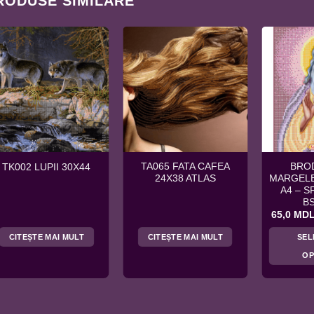
RODUSE SIMILARE
TA065 FATA CAFEA
BRO
TK002 LUPII 30X44
24X38 ATLAS
MARGELE
A4 – S
B
65,0
MD
CITEȘTE MAI MULT
CITEȘTE MAI MULT
SEL
DL.
OP