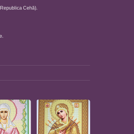
(Republica Cehă).
e.