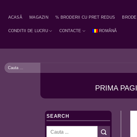
Skip
to
ACASĂ
MAGAZIN
% BRODERII CU PRET REDUS
BRODE
content
CONDITII DE LUCRU
CONTACTE
ROMÂNĂ
Caută
după:
PRIMA PAG
SEARCH
Caută
după: