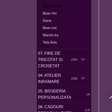
SLIVO BSR
Biser-Art
Dana
Biser.md
Marich-ka
Tela Artis
07. FIRE DE
TRICOTAT SI
(206)
CROSETAT
04. ATELIER
(298)
INRAMARE
05. BRODERIA
(4)
PERSONALIZATA
06. CADOURI
(14)