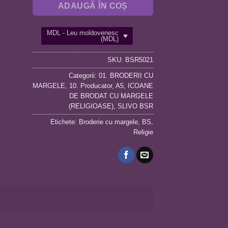
ADAUGĂ ÎN COȘ
MDL - Leu moldovenesc
(MDL)
SKU:
BSR5021
Categorii:
01. BRODERII CU
MARGELE
,
10. Producator
,
A5
,
ICOANE
DE BRODAT CU MARGELE
(RELIGIOASE)
,
SLIVO BSR
Etichete:
Broderie cu margele
,
BS
,
Religie