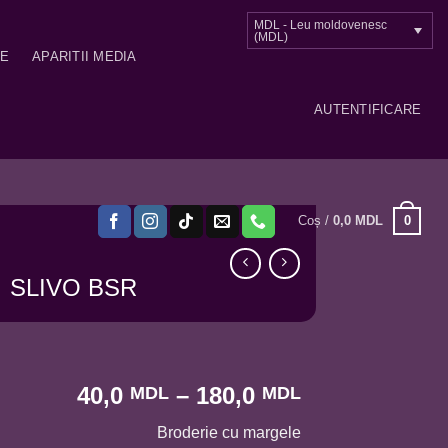
MDL - Leu moldovenesc
(MDL)
ME
APARITII MEDIA
AUTENTIFICARE
0
Coș /
0,0
MDL
SLIVO BSR
Interval
40,0
–
180,0
MDL
MDL
de
Broderie cu margele
prețuri: