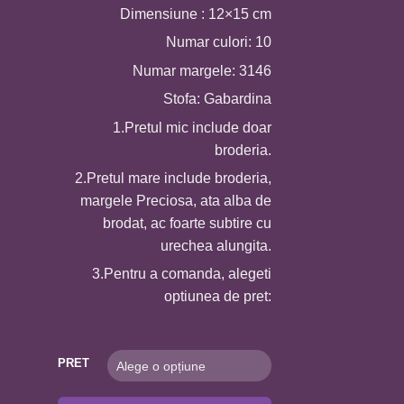
40,0 MDL
Dimensiune : 12×15 cm
până
Numar culori: 10
la
Numar margele: 3146
180,0 MDL
Stofa: Gabardina
1.Pretul mic include doar
broderia.
2.Pretul mare include broderia,
margele Preciosa, ata alba de
brodat, ac foarte subtire cu
urechea alungita.
3.Pentru a comanda, alegeti
optiunea de pret:
PRET