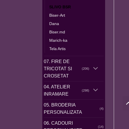
SLIVO BSR
Biser-Art
Dana
Biser.md
Marich-ka
Tela Artis
07. FIRE DE
TRICOTAT SI
(206)
CROSETAT
04. ATELIER
(298)
INRAMARE
05. BRODERIA
(4)
PERSONALIZATA
06. CADOURI
(14)