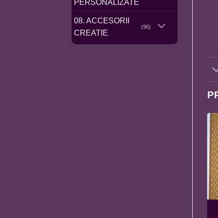
PERSONALIZATE
08. ACCESORII
(96)
CREATIE
P
BSR4017 NADEJDA
BSR4036 SFANTUL