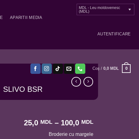
MDL - Leu moldovenesc
(MDL)
ME
APARITII MEDIA
AUTENTIFICARE
0
Coș /
0,0
MDL
SLIVO BSR
Interval
25,0
–
100,0
MDL
MDL
de
Broderie cu margele
prețuri: