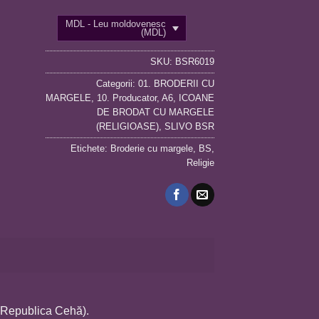
MDL - Leu moldovenesc
(MDL)
SKU:
BSR6019
Categorii:
01. BRODERII CU
MARGELE
,
10. Producator
,
A6
,
ICOANE
DE BRODAT CU MARGELE
(RELIGIOASE)
,
SLIVO BSR
Etichete:
Broderie cu margele
,
BS
,
Religie
(Republica Cehă).