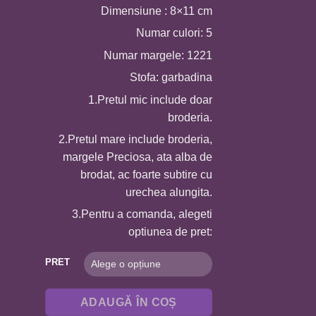
25,0 MDL
Dimensiune : 8×11 cm
până
Numar culori: 5
la
Numar margele: 1221
100,0 MDL
Stofa: garbadina
1.Pretul mic include doar
broderia.
2.Pretul mare include broderia,
margele Preciosa, ata alba de
brodat, ac foarte subtire cu
urechea alungita.
3.Pentru a comanda, alegeti
optiunea de pret:
PRET
ADAUGĂ ÎN COȘ