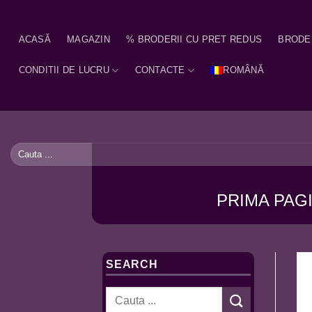
Skip
to
ACASĂ
MAGAZIN
% BRODERII CU PRET REDUS
BRODE
content
CONDITII DE LUCRU
CONTACTE
ROMÂNĂ
Caută
după:
PRIMA PAG
SEARCH
Caută
după: