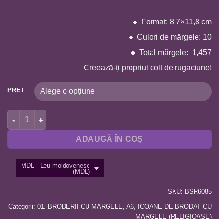
🔸 Format: 8,7×11,8 cm
🔸 Culori de mărgele: 10
🔸 Total mărgele: 1,457
Creează-ți propriul colt de rugaciune!
PRET
Cantitate BRODERIE CU MARGELE RELIGIOASA A6 – SFÂNTUL
ADAUGĂ ÎN COȘ
MDL - Leu moldovenesc
(MDL)
SKU:
BSR6085
Categorii:
01. BRODERII CU MARGELE
,
A6
,
ICOANE DE BRODAT CU
MARGELE (RELIGIOASE)