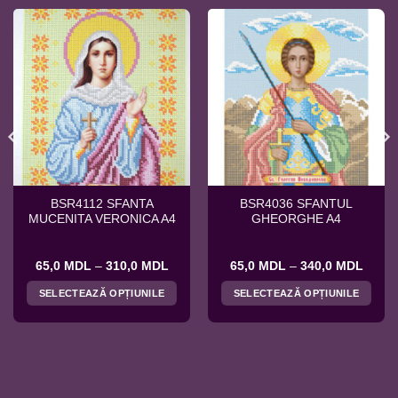
BSR4112 SFANTA
BSR4036 SFANTUL
MUCENITA VERONICA A4
GHEORGHE A4
val
Interval
Interv
65,0
MDL
–
310,0
MDL
65,0
MDL
–
340,0
MDL
de
de
ri:
prețuri:
prețuri
SELECTEAZĂ OPȚIUNILE
SELECTEAZĂ OPȚIUNILE
0 MDL
65,0 MDL
65,0 
ă
până
până
Acest
Acest
la
la
produs
produs
,0 MDL
310,0 MDL
340,0
are
are
mai
mai
multe
multe