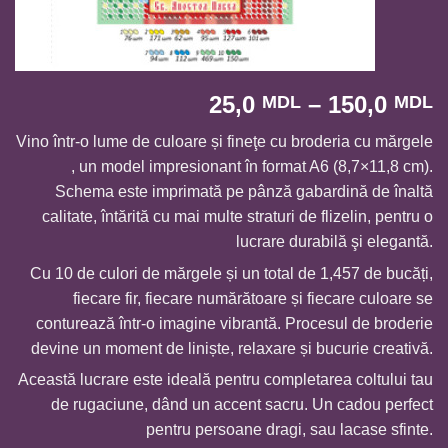
I
25,0
–
150,0
MDL
MDL
d
Vino într-o lume de culoare și fineţe cu broderia cu mărgele
p
, un model impresionant în format A6 (8,7×11,8 cm).
2
Schema este imprimată pe pânză gabardină de înaltă
p
calitate, întărită cu mai multe straturi de flizelin, pentru o
l
lucrare durabilă şi elegantă.
1
Cu 10 de culori de mărgele și un total de 1,457 de bucăți,
fiecare fir, fiecare numărătoare și fiecare culoare se
conturează într-o imagine vibrantă. Procesul de broderie
devine un moment de liniște, relaxare și bucurie creativă.
Această lucrare este ideală pentru completarea coltului tau
de rugaciune, dând un accent sacru. Un cadou perfect
pentru persoane dragi, sau lacase sfinte.