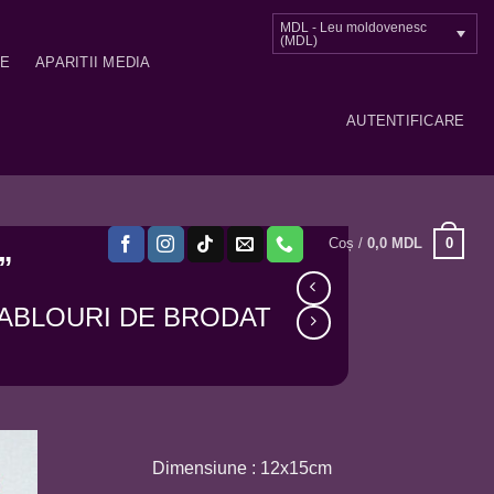
MDL - Leu moldovenesc
(MDL)
ME
APARITII MEDIA
AUTENTIFICARE
0
Coș /
0,0
MDL
”
ABLOURI DE BRODAT
Dimensiune : 12x15cm