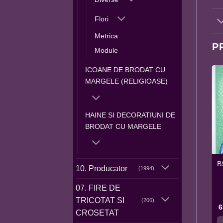
Flori
Metrica
P
Module
ICOANE DE BRODAT CU
MARGELE (RELIGIOASE)
HAINE SI DECORATIUNI DE
BRODAT CU MARGELE
BSR4130 MAICA
BS4082 MATRICA
B
10. Producator
(1994)
DOMNULUI CU 7
PENTRU BAIETEL A4
SAGETI A4
07. FIRE DE
TRICOTAT SI
(206)
Interval
Interval
Interval
65,0
MDL
–
270,0
MDL
65,0
MDL
–
230,0
MDL
6
CROSETAT
de
de
de
prețuri:
prețuri:
prețuri:
SELECTEAZĂ
SELECTEAZĂ