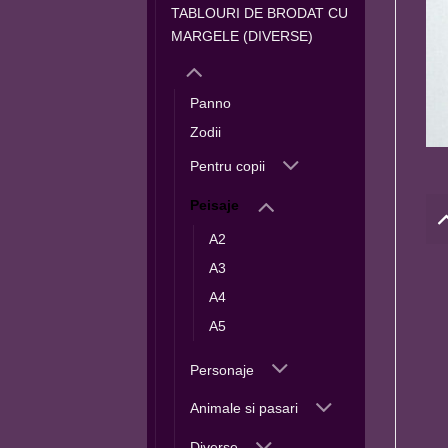
TABLOURI DE BRODAT CU
MARGELE (DIVERSE)
Panno
Zodii
Pentru copii
Peisaje
A2
A3
A4
A5
Personaje
Animale si pasari
Diverse