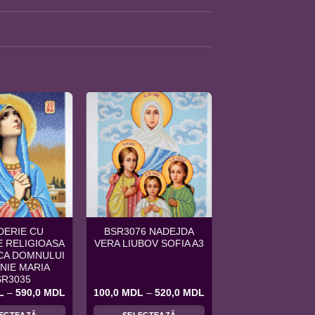
DERIE CU
BSR3076 NADEJDA
 RELIGIOASA
VERA LIUBOV SOFIA A3
ICA DOMNULUI
NIE MARIA
SR3035
Interval
Interval
L
–
590,0
MDL
100,0
MDL
–
520,0
MDL
de
de
prețuri:
prețuri:
ECTEAZĂ
SELECTEAZĂ