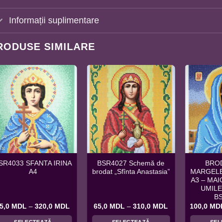
Informații suplimentare
RODUSE SIMILARE
SR4033 SFANTA IRINA
BSR4027 Schemă de
BRO
A4
brodat „Sfînta Anastasia”
MARGELE
A3 – MA
UMILE
B
Interval
Interval
5,0
MDL
–
320,0
MDL
65,0
MDL
–
310,0
MDL
100,0
MD
de
de
prețuri:
prețuri:
SELECTEAZĂ
SELECTEAZĂ
SEL