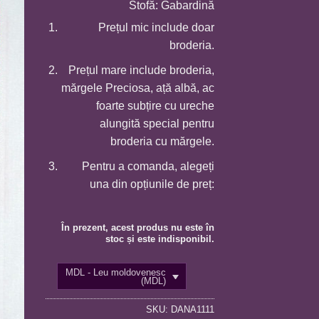
Stofă: Gabardină
Prețul mic include doar
broderia.
Prețul mare include broderia,
mărgele Preciosa, ață albă, ac
foarte subțire cu ureche
alungită special pentru
broderia cu mărgele.
Pentru a comanda, alegeți
una din opțiunile de preț:
În prezent, acest produs nu este în
stoc și este indisponibil.
MDL - Leu moldovenesc
(MDL)
SKU:
DANA1111