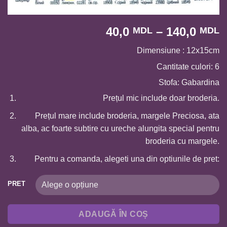
I
40,0
–
140,0
MDL
MDL
d
Dimensiune : 12x15cm
p
4
Cantitate culori: 6
p
Stofa: Gabardina
l
Prețul mic include doar broderia.
1
Prețul mare include broderia, margele Preciosa, ata
alba, ac foarte subtire cu ureche alungita special pentru
broderia cu margele.
Pentru a comanda, alegeti una din optiunile de pret:
PRET
ADAUGĂ ÎN COȘ