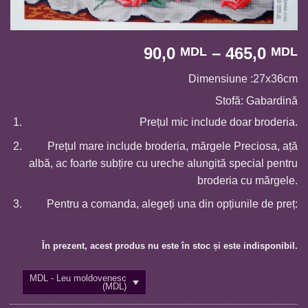
I
90,0
–
465,0
MDL
MDL
d
Dimensiune :27x36cm
p
9
Stofă: Gabardină
p
Prețul mic include doar broderia.
l
Prețul mare include broderia, mărgele Preciosa, ață
4
albă, ac foarte subțire cu ureche alungită special pentru
broderia cu mărgele.
Pentru a comanda, alegeți una din opțiunile de preț:
În prezent, acest produs nu este în stoc și este indisponibil.
MDL - Leu moldovenesc
(MDL)