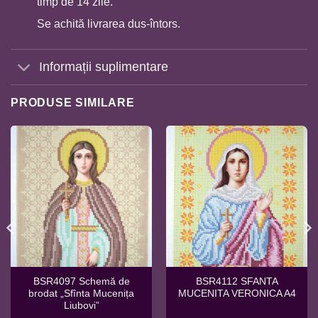
timp de 14 zile.
Se achită livrarea dus-întors.
Informații suplimentare
PRODUSE SIMILARE
BSR4097 Schemă de
BSR4112 SFANTA
brodat „Sfînta Mucenița
MUCENITA VERONICA A4
Liubovi”