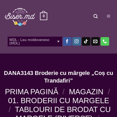
Skip
to
content
0
MDL - Leu moldovenesc
(MDL)
DANA3143 Broderie cu mărgele „Coș cu
Trandafiri”
PRIMA PAGINĂ
/
MAGAZIN
/
01. BRODERII CU MARGELE
/
TABLOURI DE BRODAT CU