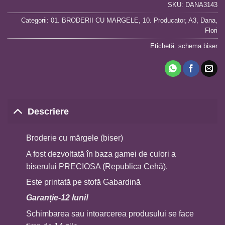
SKU:
DANA3143
Categorii:
01. BRODERII CU MARGELE
,
10. Producator
,
A3
,
Dana
,
Flori
Etichetă:
schema biser
Descriere
Broderie cu mărgele (biser)
A fost dezvoltată în baza gamei de culori a
biserului PRECIOSA (Republica Cehă).
Este printată pe stofă Gabardină
Garan
ț
ie-12 luni!
Schimbarea sau intoarcerea produsului se face