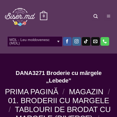
Skip
to
content
0
MDL - Leu moldovenesc
(MDL)
DANA3271 Broderie cu mărgele
„Lebede”
PRIMA PAGINĂ
/
MAGAZIN
/
01. BRODERII CU MARGELE
/
TABLOURI DE BRODAT CU