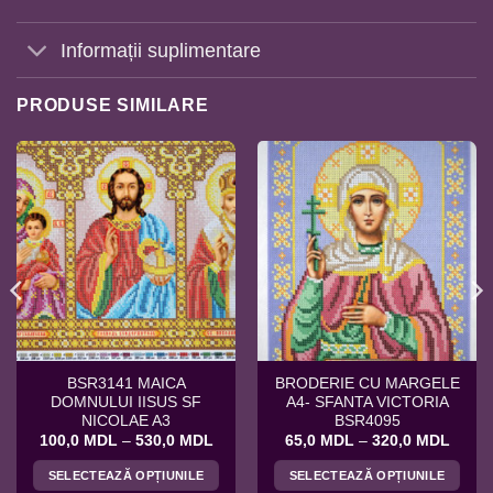
Informații suplimentare
PRODUSE SIMILARE
BSR3141 MAICA
BRODERIE CU MARGELE
DOMNULUI IISUS SF
A4- SFANTA VICTORIA
NICOLAE A3
BSR4095
rval
Interval
Interv
100,0
MDL
–
530,0
MDL
65,0
MDL
–
320,0
MDL
de
de
uri:
prețuri:
prețuri
SELECTEAZĂ OPȚIUNILE
SELECTEAZĂ OPȚIUNILE
,0 MDL
100,0 MDL
65,0 