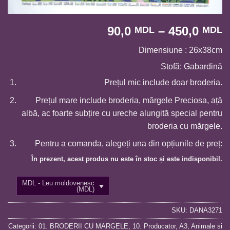
I
90,0
–
450,0
MDL
MDL
d
Dimensiune : 26x38cm
p
9
Stofă: Gabardină
p
Prețul mic include doar broderia.
l
Prețul mare include broderia, mărgele Preciosa, ață
4
albă, ac foarte subțire cu ureche alungită special pentru
broderia cu mărgele.
Pentru a comanda, alegeți una din opțiunile de preț:
În prezent, acest produs nu este în stoc și este indisponibil.
MDL - Leu moldovenesc
(MDL)
SKU:
DANA3271
Categorii:
01. BRODERII CU MARGELE
,
10. Producator
,
A3
,
Animale si