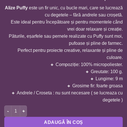
Alize Puffy
este un fir unic, cu bucle mari, care se lucrează
cu degetele – fără andrele sau croșetă.
Este ideal pentru începătoare și pentru momentele când
vrei doar relaxare și creație.
Păturile, eșarfele sau pernele realizate cu Puffy sunt moi,
pufoase și pline de farmec.
Perfect pentru proiecte creative, relaxante și pline de
culoare.
🔸 Compoziție: 100% micropoliester.
🔸 Greutate: 100 g.
🔸 Lungime: 9 m
🔸 Grosime fir: foarte groasa
🔸 Andrele / Croseta : nu sunt necesare ( se lucreaza cu
degetele )
Cantitate FIR ALIZE PUFFY-BEJ 399
ADAUGĂ ÎN COȘ