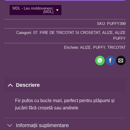
MDL - Leu moldovenesc
(MDL)
SKU:
PUFFY399
Categorii:
07. FIRE DE TRICOTAT SI CROSETAT
,
ALIZE
,
ALIZE
PUFFY
Etichete:
ALIZE
,
PUFFY
,
TRICOTAT
Descriere
Fir pufos cu bucle mari, perfect pentru plăpumi și
jucării fără croșetă sau andrele
Informații suplimentare