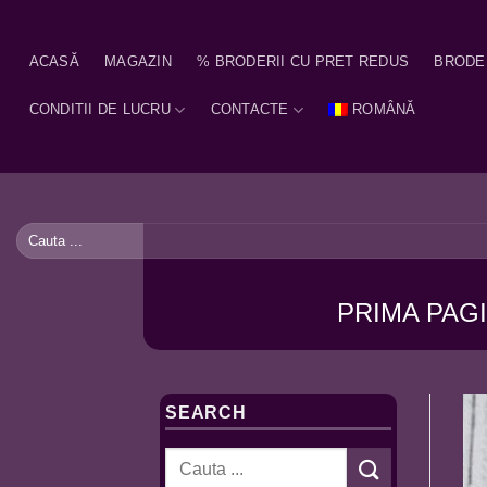
Skip
to
ACASĂ
MAGAZIN
% BRODERII CU PRET REDUS
BRODE
content
CONDITII DE LUCRU
CONTACTE
ROMÂNĂ
Caută
după:
PRIMA PAG
SEARCH
Caută
după: