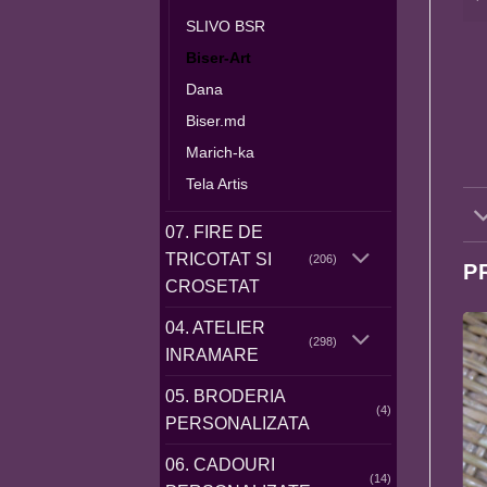
SLIVO BSR
Biser-Art
Dana
Biser.md
Marich-ka
Tela Artis
07. FIRE DE
TRICOTAT SI
(206)
P
CROSETAT
04. ATELIER
(298)
INRAMARE
05. BRODERIA
(4)
PERSONALIZATA
06. CADOURI
(14)