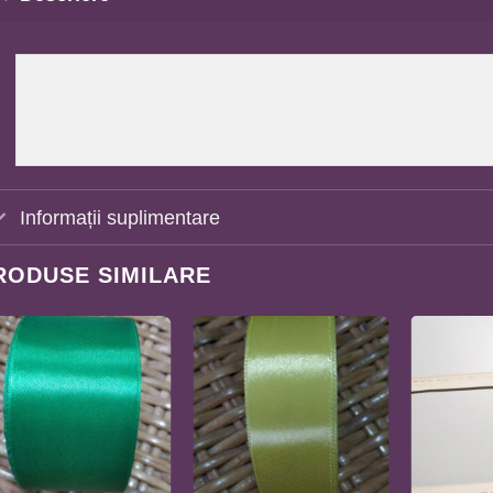
Organizer margele

Din mesteacăn impermeabil

Informații suplimentare
RODUSE SIMILARE