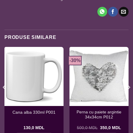
PRODUSE SIMILARE
-30%
Perna cu paiete argintie
Cana alba 330ml P001
34x34cm P012
Prețul
Prețul
130,0
MDL
500,0
MDL
350,0
MDL
inițial
curent