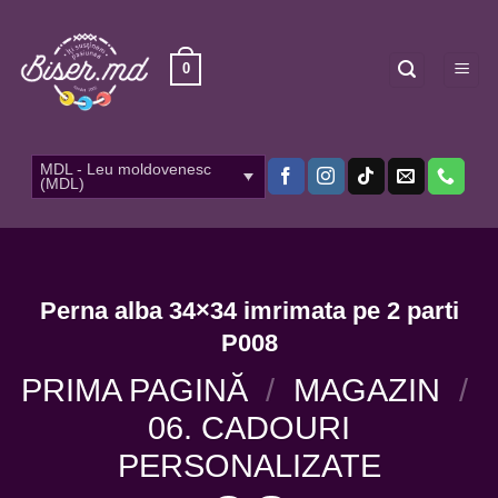
Skip
to
content
0
MDL - Leu moldovenesc
(MDL)
Perna alba 34×34 imrimata pe 2 parti
P008
PRIMA PAGINĂ
/
MAGAZIN
/
06. CADOURI
PERSONALIZATE