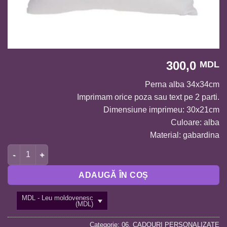
300,0
MDL
Perna alba 34x34cm
Imprimam orice poza sau text pe 2 parti.
Dimensiune imprimeu: 30x21cm
Culoare: alba
Material: gabardina
Cantitate Perna alba 34x34 imrimata pe 2 parti P008
ADAUGĂ ÎN COȘ
MDL - Leu moldovenesc
(MDL)
Categorie:
06. CADOURI PERSONALIZATE