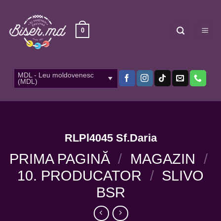
Skip
to
content
0
MDL - Leu moldovenesc
(MDL)
RLPl4045 Sf.Daria
PRIMA PAGINĂ
/
MAGAZIN
/
10. PRODUCATOR
/
SLIVO
BSR