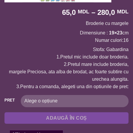
I
65,0
–
280,0
MDL
MDL
d
Broderie cu margele
p
6
Dimensiune :
19×23
cm
p
Numar culori:16
l
Stofa: Gabardina
2
1.Pretul mic include doar broderia.
2.Pretul mare include broderia,
margele Preciosa, ata alba de brodat, ac foarte subtire cu
urechea alungita.
3.Pentru a comanda, alegeti una din optiunile de pret:
PRET
ADAUGĂ ÎN COȘ