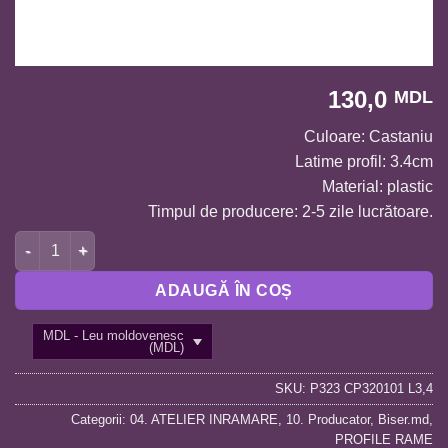
130,0
MDL
Culoare: Castaniu
Latime profil: 3.4cm
Material: plastic
Timpul de producere: 2-5 zile lucrătoare.
Cantitate Profil cod P323 CP320101 L3,4
ADAUGĂ ÎN COȘ
MDL - Leu moldovenesc
(MDL)
SKU:
P323 CP320101 L3,4
Categorii:
04. ATELIER INRAMARE
,
10. Producator
,
Biser.md
,
PROFILE RAME