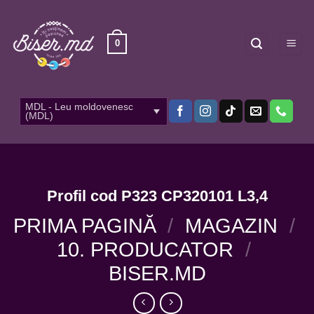
Skip
to
content
0
MDL - Leu moldovenesc
(MDL)
Profil cod P323 CP320101 L3,4
PRIMA PAGINĂ
/
MAGAZIN
/
10. PRODUCATOR
/
BISER.MD