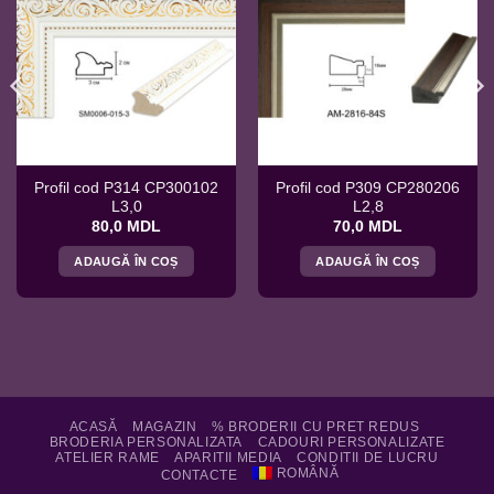
Profil cod P314 CP300102
Profil cod P309 CP280206
L3,0
L2,8
80,0
MDL
70,0
MDL
ADAUGĂ ÎN COȘ
ADAUGĂ ÎN COȘ
ACASĂ
MAGAZIN
% BRODERII CU PRET REDUS
BRODERIA PERSONALIZATA
CADOURI PERSONALIZATE
ATELIER RAME
APARITII MEDIA
CONDITII DE LUCRU
ROMÂNĂ
CONTACTE