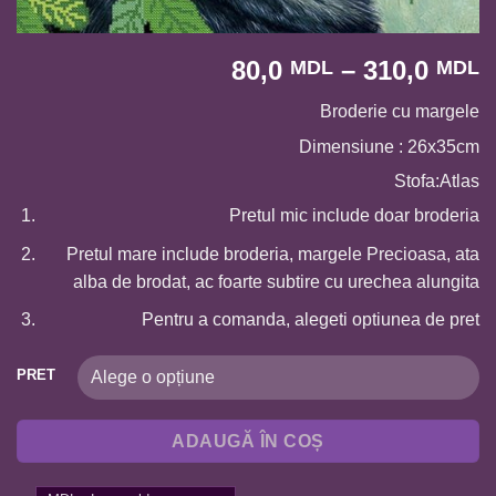
I
80,0
–
310,0
MDL
MDL
d
Broderie cu margele
p
8
Dimensiune : 26x35cm
p
Stofa:Atlas
l
Pretul mic include doar broderia
3
Pretul mare include broderia, margele Precioasa, ata
alba de brodat, ac foarte subtire cu urechea alungita
Pentru a comanda, alegeti optiunea de pret
PRET
ADAUGĂ ÎN COȘ