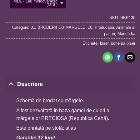
MDL - Leu moldovenesc
(MDL)
SKU:
RKP130
Categorii:
01. BRODERII CU MARGELE
,
10. Producator
,
Animale si
pasari
,
Marich-ka
Etichete:
biser
,
schema biser
Descriere
Schemă de brodat cu mărgele.
A fost dezvoltată în baza gamei de culori a
mărgelelor PRECIOSA (Republica Cehă).
Este printată pe stofă: atlas
Garan
ț
ie-12 luni!