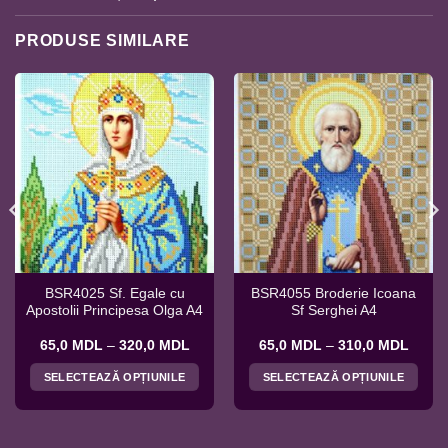
PRODUSE SIMILARE
BSR4025 Sf. Egale cu
BSR4055 Broderie Icoana
Apostolii Principesa Olga A4
Sf Serghei A4
val
Interval
Interv
65,0
MDL
–
320,0
MDL
65,0
MDL
–
310,0
MDL
de
de
ri:
prețuri:
prețuri
SELECTEAZĂ OPȚIUNILE
SELECTEAZĂ OPȚIUNILE
0 MDL
65,0 MDL
65,0 
ă
până
până
Acest
Acest
la
la
produs
produs
,0 MDL
320,0 MDL
310,0
are
are