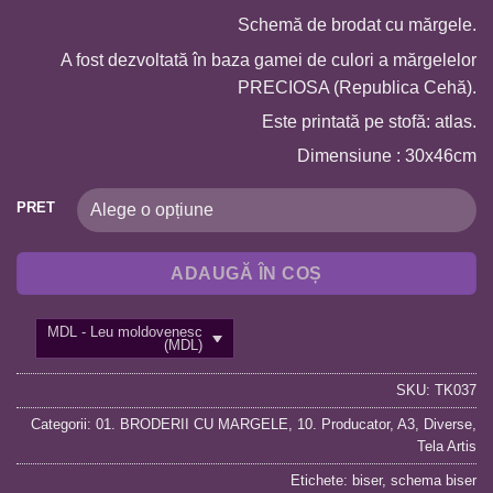
Schemă de brodat cu mărgele.
A fost dezvoltată în baza gamei de culori a mărgelelor
PRECIOSA (Republica Cehă).
Este printată pe stofă: atlas.
Dimensiune : 30x46cm
PRET
ADAUGĂ ÎN COȘ
MDL - Leu moldovenesc
(MDL)
SKU:
TK037
Categorii:
01. BRODERII CU MARGELE
,
10. Producator
,
A3
,
Diverse
,
Tela Artis
Etichete:
biser
,
schema biser